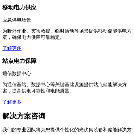
移动电力供应
应急供电场景
为野外作业、灾害救援、临时活动等场景提供移动储能供电方
案，确保电力供应可靠稳定。
了解更多
站点电力保障
通信数据中心
为通信基站、数据中心等关键基础设施提供站点储能解决方
案，提高供电可靠性和电能质量。
了解更多
解决方案咨询
我们的专业团队将为您提供个性化的光伏集装箱和储能解决方