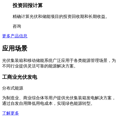
投资回报计算
精确计算光伏和储能项目的投资回收期和长期收益。
咨询
更多产品信息
应用场景
光伏集装箱和移动储能系统广泛应用于各类能源管理场景，为
不同行业提供灵活可靠的能源解决方案。
工商业光伏发电
分布式能源
为制造业、商业综合体等用户提供光伏集装箱发电解决方案，
通过自发自用降低用电成本，实现绿色能源转型。
了解更多