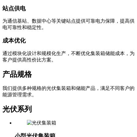
站点供电
为通信基站、数据中心等关键站点提供可靠电力保障，提高供
电可靠性和稳定性。
成本优化
通过模块化设计和规模化生产，不断优化集装箱储能成本，为
客户提供高性价比方案。
产品规格
我们提供多种规格的光伏集装箱和储能产品，满足不同客户的
能源管理需求。
光伏系列
小型光伏集装箱