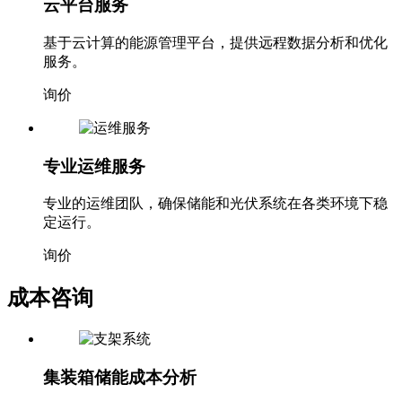
云平台服务
基于云计算的能源管理平台，提供远程数据分析和优化
服务。
询价
专业运维服务
专业的运维团队，确保储能和光伏系统在各类环境下稳
定运行。
询价
成本咨询
集装箱储能成本分析