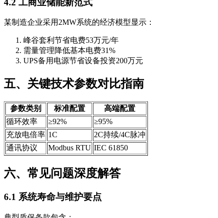
4.2 工商业储能新范式
某制造企业采用2MW系统的经济模型显示：
峰谷套利节省电费53万元/年
需量管理降低基本电费31%
UPS备用电源节省设备投资200万元
五、关键技术参数对比指南
参数类别
标准配置
高端配置
循环效率
≥92%
≥95%
充放电倍率
1C
2C持续/4C脉冲
通讯协议
Modbus RTU
IEC 61850
六、常见问题深度解答
6.1 系统寿命与维护要点
典型质保条款包含：