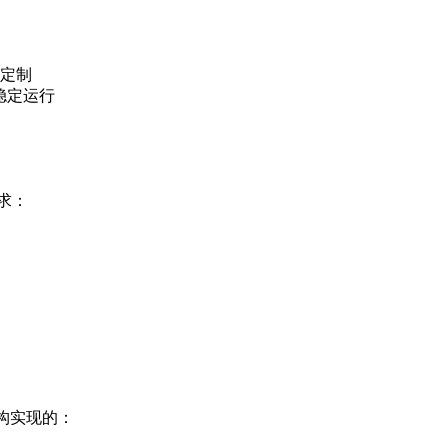
可定制
稳定运行
求：
架构实现的：