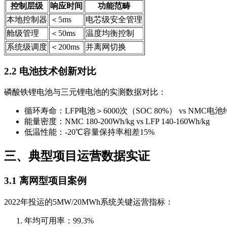
控制层级
响应时间
功能范畴
本地控制器
＜5ms
电芯级安全管理
舱级管理
＜50ms
温度均衡控制
系统级调度
＜200ms
并离网切换
2.2 电池技术创新对比
磷酸铁锂电池与三元锂电池的实测数据对比：
循环寿命：LFP电池＞6000次（SOC 80%） vs NMC电池约
能量密度：NMC 180-200Wh/kg vs LFP 140-160Wh/kg
低温性能：-20℃容量保持率相差15%
三、典型项目运营数据实证
3.1 离网型项目案例
2022年投运的5MW/20MWh系统关键运营指标：
年均可用率：99.3%