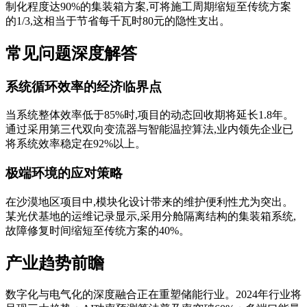
制化程度达90%的集装箱方案,可将施工周期缩短至传统方案
的1/3,这相当于节省每千瓦时80元的隐性支出。
常见问题深度解答
系统循环效率的经济临界点
当系统整体效率低于85%时,项目的动态回收期将延长1.8年。
通过采用第三代双向变流器与智能温控算法,业内领先企业已
将系统效率稳定在92%以上。
极端环境的应对策略
在沙漠地区项目中,模块化设计带来的维护便利性尤为突出。
某光伏基地的运维记录显示,采用分舱隔离结构的集装箱系统,
故障修复时间缩短至传统方案的40%。
产业趋势前瞻
数字化与电气化的深度融合正在重塑储能行业。2024年行业将