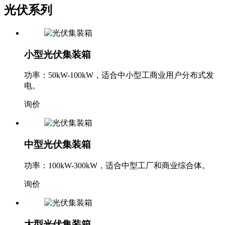
光伏系列
小型光伏集装箱
功率：50kW-100kW，适合中小型工商业用户分布式发
电。
询价
中型光伏集装箱
功率：100kW-300kW，适合中型工厂和商业综合体。
询价
大型光伏集装箱