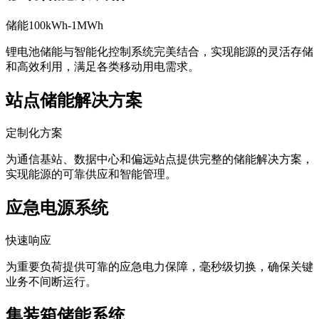
储能100kWh-1MWh
锂电池储能与智能化控制系统完美结合，实现能源的灵活存储
和高效利用，满足各类移动用电需求。
站点储能解决方案
定制化方案
为通信基站、数据中心和偏远站点提供完整的储能解决方案，
实现能源的可靠供应和智能管理。
应急电源系统
快速响应
为重要负荷提供可靠的应急电力保障，毫秒级切换，确保关键
业务不间断运行。
集装箱储能系统