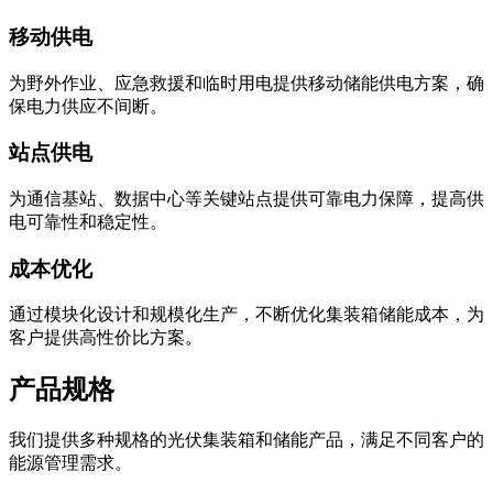
移动供电
为野外作业、应急救援和临时用电提供移动储能供电方案，确
保电力供应不间断。
站点供电
为通信基站、数据中心等关键站点提供可靠电力保障，提高供
电可靠性和稳定性。
成本优化
通过模块化设计和规模化生产，不断优化集装箱储能成本，为
客户提供高性价比方案。
产品规格
我们提供多种规格的光伏集装箱和储能产品，满足不同客户的
能源管理需求。