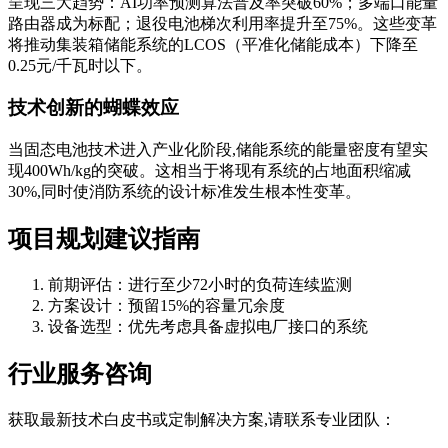
呈现三大趋势：
AI功率预测
算法普及率突破60%；多端口能量
路由器成为标配；退役电池梯次利用率提升至75%。这些变革
将推动集装箱储能系统的LCOS（平准化储能成本）下降至
0.25元/千瓦时以下。
技术创新的蝴蝶效应
当固态电池技术进入产业化阶段,储能系统的能量密度有望实
现400Wh/kg的突破。这相当于将现有系统的占地面积缩减
30%,同时使消防系统的设计标准发生根本性变革。
项目规划建议指南
前期评估：进行至少72小时的负荷连续监测
方案设计：预留15%的容量冗余度
设备选型：优先考虑具备虚拟电厂接口的系统
行业服务咨询
获取最新技术白皮书或定制解决方案,请联系专业团队：