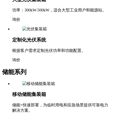
功率：300kW-500kW，适合大型工业用户和能源站。
询价
定制化光伏系统
根据客户需求定制光伏功率和功能配置。
询价
储能系列
移动储能集装箱
储能+快速部署，为临时用电和应急场景提供可靠电力
解决方案。