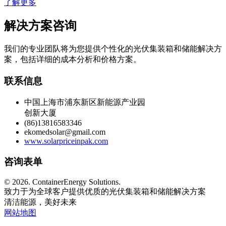
了解更多
解决方案咨询
我们的专业团队将为您提供个性化的光伏集装箱和储能解决方
案，包括详细的成本分析和价格方案。
联系信息
中国上海市浦东新区新能源产业园
创新大厦
(86)13816583346
ekomedsolar@gmail.com
www.solarpriceinpak.com
咨询表单
©
2026. ContainerEnergy Solutions.
致力于为全球客户提供优质的光伏集装箱和储能解决方案
清洁能源，美好未来
网站地图