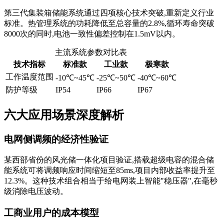
第三代集装箱储能系统通过四项核心技术突破,重新定义行业
标准。热管理系统的功耗降低至总容量的2.8%,循环寿命突破
8000次的同时,电池一致性偏差控制在1.5mV以内。
主流系统参数对比表
技术指标
标准款
工业款
极寒款
工作温度范围
-10℃~45℃
-25℃~50℃
-40℃~60℃
防护等级
IP54
IP66
IP67
六大应用场景深度解析
电网侧调频的经济性验证
某西部省份的风光储一体化项目验证,搭载超级电容的混合储
能系统可将调频响应时间缩短至85ms,项目内部收益率提升至
12.3%。这种技术组合相当于给电网装上智能"稳压器",在毫秒
级消除电压波动。
工商业用户的成本模型