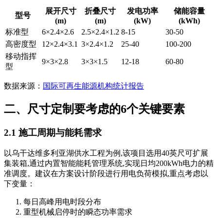
展开尺寸
折叠尺寸
发电功率
储能容量
型号
(m)
(m)
(kW)
(kWh)
标准型
6×2.4×2.6
2.5×2.4×1.2
8-15
30-50
高密度型
12×2.4×3.1
3×2.4×1.2
25-40
100-200
移动指挥
9×3×2.8
3×3×1.5
12-18
60-80
型
数据来源：
国际可再生能源机构统计报告
二、尺寸定制要考虑的6个关键要素
2.1 施工周期与能耗需求
以乌干达维多利亚湖供水工程为例,该项目选用40英尺可扩展
集装箱,通过内置智能能耗管理系统,实现日均200kWh电力的精
准调度。建议在方案设计阶段进行用电负荷模拟,重点考虑以
下变量：
每日高峰用电时段分布
重型机械启停时的瞬态功率需求