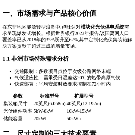
一、市场需求与产品核心价值
在东非地区能源转型浪潮中,卢旺达对
模块化光伏供电系统
需
求呈现爆发式增长。根据世界银行2023年报告,该国离网人口
覆盖率已从2018年的35%跃升至62%,其中定制化光伏集装箱解
决方案贡献了超过三成的增量市场。
1.1 非洲市场特殊需求分析
交通限制：多数项目点位于次级公路网络末端
气候适应性：需承受日温差达20℃的热带高原气候
快速部署：平均安装时效要求控制在72小时内
参数
标准型号
扩展型号
集装箱尺寸
20英尺(6.058m)
40英尺(12.192m)
光伏组件功率
5kW-8kW
10kW-15kW
储能容量
20kWh
50kWh
二、尺寸定制的三大技术要素