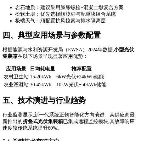
岩石地质：建议采用膨胀螺栓+混凝土墩复合方案
松软土壤：优先选择螺旋桩与配重块组合系统
极端天气：须配置抗风拉索与排水隔离层
四、典型应用场景与参数配置
根据能源与水利资源开发局（EWSA）2024年数据,
小型光伏
集装箱
在以下场景呈现显著应用优势：
应用场景
日均耗电量
推荐配置
农村卫生站
15-20kWh
6kW光伏+24kWh储能
农业灌溉站
30-45kWh
10kW光伏+50kWh储能
五、技术演进与行业趋势
行业监测显示,新一代系统正朝智能化方向演进。某供应商最
新推出的
折叠式光伏集装箱
已集成远程监控模块,其故障响应
速度较传统系统提升60%。