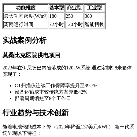
功能维度
基本型
商业型
工业型
最大功率密度(W/m³)
180
250
380
离网运行时间
72小时
120小时
智能切换
实战案例分析
莫桑比克医院供电项目
2023年在伊尼扬巴内省落成的120kW系统,通过定制9.8米箱体
实现了：
CT扫描仪连续工作保障率提升至99.7%
设备运输成本较传统方案降低42%
部署周期缩短至8个工作日
行业趋势与技术创新
随着电池储能成本下降（2023年降至137美元/kWh）,新一代系
统呈现以下特征：