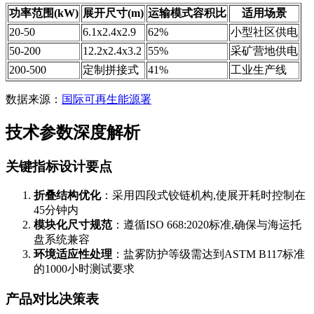
功率范围(kW)
展开尺寸(m)
运输模式容积比
适用场景
20-50
6.1x2.4x2.9
62%
小型社区供电
50-200
12.2x2.4x3.2
55%
采矿营地供电
200-500
定制拼接式
41%
工业生产线
数据来源：
国际可再生能源署
技术参数深度解析
关键指标设计要点
折叠结构优化
：采用四段式铰链机构,使展开耗时控制在
45分钟内
模块化尺寸规范
：遵循ISO 668:2020标准,确保与海运托
盘系统兼容
环境适应性处理
：盐雾防护等级需达到ASTM B117标准
的1000小时测试要求
产品对比决策表