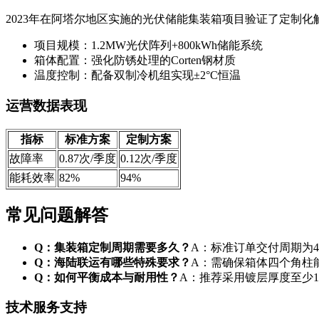
2023年在阿塔尔地区实施的光伏储能集装箱项目验证了定制化
项目规模：1.2MW光伏阵列+800kWh储能系统
箱体配置：强化防锈处理的Corten钢材质
温度控制：配备双制冷机组实现±2°C恒温
运营数据表现
指标
标准方案
定制方案
故障率
0.87次/季度
0.12次/季度
能耗效率
82%
94%
常见问题解答
Q：集装箱定制周期需要多久？
A：标准订单交付周期为4
Q：海陆联运有哪些特殊要求？
A：需确保箱体四个角柱
Q：如何平衡成本与耐用性？
A：推荐采用镀层厚度至少1
技术服务支持