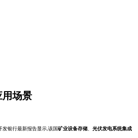
应用场景
开发银行最新报告显示,该国
矿业设备存储
、
光伏发电系统集成