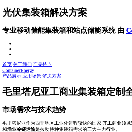
光伏集装箱解决方案
专业移动储能集装箱和站点储能系统
由
C
首页
关于我们
产品特点
ContainerEnergy
产品展示
应用场景
解决方案
毛里塔尼亚工商业集装箱定制
市场需求与技术趋势
毛里塔尼亚作为西非地区工业化进程较快的国家,其工商业领
和
渔业冷链运输
是拉动特种集装箱需求的三大主力行业。