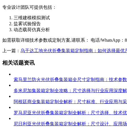
专业设计团队可提供包括：
三维建模模拟测试
盐雾试验报告
动态载荷仿真分析
如需获取详细技术参数或定制方案,请联系： 电话/WhatsApp：8613
上一篇：
乌干达工地光伏折叠集装箱定制指南：如何选择最优
相关话题资讯
索马里兰防火光伏折叠集装箱全尺寸定制指南：技术参数
多米尼加集装箱定制全攻略：尺寸选择与行业应用深度解
阿根廷商业集装箱定制全解析：尺寸标准、行业应用与采
罗马尼亚光伏折叠集装箱定制全解析：尺寸选择、技术优
尼日利亚光伏折叠集装箱定制全解析：尺寸设计、应用场