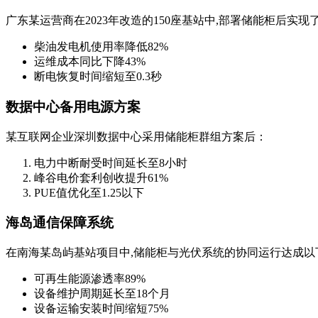
广东某运营商在2023年改造的150座基站中,部署储能柜后实现
柴油发电机使用率降低82%
运维成本同比下降43%
断电恢复时间缩短至0.3秒
数据中心备用电源方案
某互联网企业深圳数据中心采用储能柜群组方案后：
电力中断耐受时间延长至8小时
峰谷电价套利创收提升61%
PUE值优化至1.25以下
海岛通信保障系统
在南海某岛屿基站项目中,储能柜与光伏系统的协同运行达成以
可再生能源渗透率89%
设备维护周期延长至18个月
设备运输安装时间缩短75%