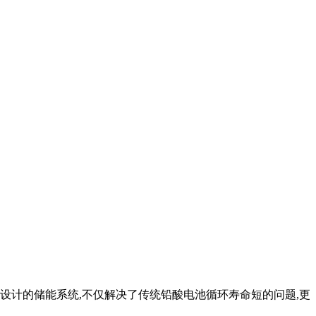
设计的储能系统,不仅解决了传统铅酸电池循环寿命短的问题,更