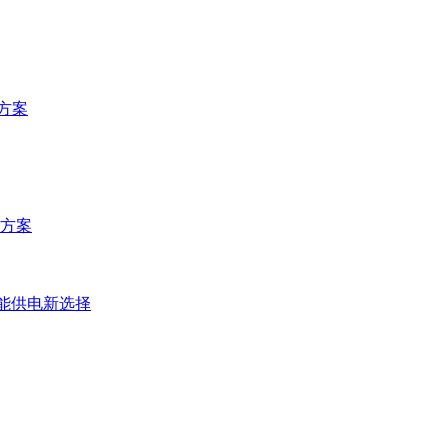
方案
方案
智能供电新选择