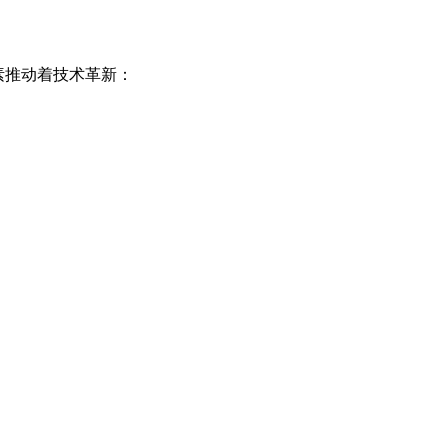
因素推动着技术革新：