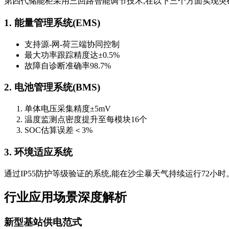
第四代储能柜采用三回路智能调节技术,在以下三个方面实现突
1. 能量管理系统(EMS)
支持源-网-荷三端协同控制
最大功率跟踪精度达±0.5%
故障自诊断准确率98.7%
2. 电池管理系统(BMS)
单体电压采集精度±5mV
温度监测点密度提升至每模块16个
SOC估算误差＜3%
3. 环境适应系统
通过IP55防护等级验证的系统,能在沙尘暴天气持续运行72小
行业应用场景深度解析
新型基站供电范式