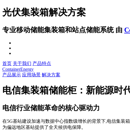
光伏集装箱解决方案
专业移动储能集装箱和站点储能系统
由
C
首页
关于我们
产品特点
ContainerEnergy
产品展示
应用场景
解决方案
电信集装箱储能柜：新能源时
电信行业储能革命的核心驱动力
在5G基站建设加速与数据中心指数级增长的背景下,电信集装
为偏远地区基站提供了全天候供电保障。