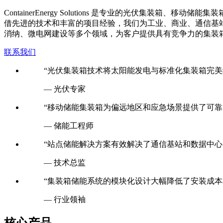
关于我们
C
ontainerEnergy Solutions 是专业的光伏
借先进的技术和丰富的项目经验，我们为工业、商业、通信基
消纳、微电网建设等多个领域，为客户提供具有竞争力的集装
联系我们
“光伏集装箱技术将太阳能发电与标准化集装箱完美
— 光伏专家
“移动储能集装箱为偏远地区和应急场景提供了可靠
— 储能工程师
“站点储能解决方案有效解决了通信基站和数据中心
— 技术总监
“集装箱储能系统的模块化设计大幅降低了安装成本
— 行业领袖