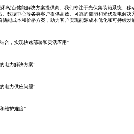
集装箱、移动储能集装箱和站点储能解决方案提供商。我们专注于光伏集装
站、数据中心等各类客户提供高效、可靠的储能和光伏发电解决
箱储能成本和价格方案，助力客户实现能源成本优化和可持续发
结合，实现快速部署和灵活应用”
的电力解决方案”
的电力供应问题”
和维护难度”