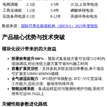
电网调频
2-3次
3-5年
2C以上倍率电池
工商业储能
1-2次
5-8年
磷酸铁锂电池
应急备用电源
0.1次
8-12年
高循环寿命电池
数据来源：
国际可再生能源机构（IRENA）2023年度报告
产品核心优势与技术突破
模块化设计带来的四大效益
部署效率提升300%
：预装式集装箱方案可实现72小时内
现场调试,对比传统土建方案节省90%施工时间
容量扩展灵活性
：支持多机并联实现功率叠加,单个项目
可扩展至10MW/40MWh规模
全气候适应能力
：IP55防护等级配合-30℃~55℃宽温域
工作能力,适应沙漠、极地等特殊环境
智能运维系统
：集成远程监控与预测性维护功能,系统可
用率可达99.3%以上
关键性能参数进化路线