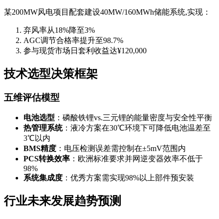
某200MW风电项目配套建设40MW/160MWh储能系统,实现：
弃风率从18%降至3%
AGC调节合格率提升至98.7%
参与现货市场日套利收益达¥120,000
技术选型决策框架
五维评估模型
电池选型
：磷酸铁锂vs.三元锂的能量密度与安全性平衡
热管理系统
：液冷方案在30℃环境下可降低电池温差至
3℃以内
BMS精度
：电压检测误差需控制在±5mV范围内
PCS转换效率
：欧洲标准要求并网逆变器效率不低于
98%
系统集成度
：优秀方案需实现98%以上部件预安装
行业未来发展趋势预测