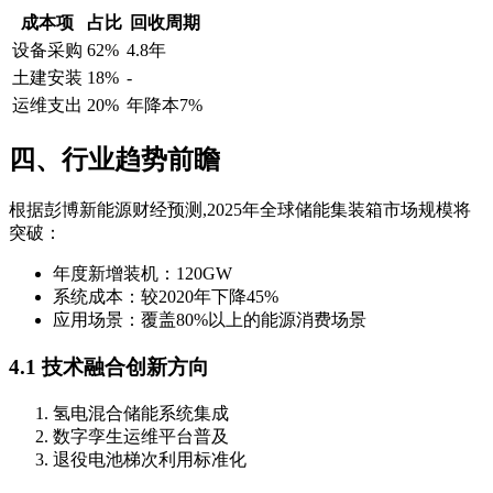
成本项
占比
回收周期
设备采购
62%
4.8年
土建安装
18%
-
运维支出
20%
年降本7%
四、行业趋势前瞻
根据彭博新能源财经预测,2025年全球储能集装箱市场规模将
突破：
年度新增装机：120GW
系统成本：较2020年下降45%
应用场景：覆盖80%以上的能源消费场景
4.1 技术融合创新方向
氢电混合储能系统集成
数字孪生运维平台普及
退役电池梯次利用标准化