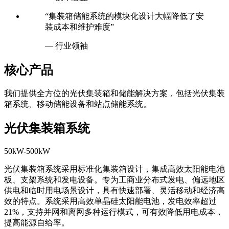
— 技术总监
“集装箱储能系统的模块化设计大幅降低了安
装成本和维护难度”
— 行业领袖
核心产品
我们提供全方位的光伏集装箱和储能解决方案，包括光伏集装
箱系统、移动储能设备和站点储能系统。
光伏集装箱系统
50kW-500kW
光伏集装箱系统采用标准化集装箱设计，集成高效太阳能电池
板、支架系统和发电设备。专为工商业分布式发电、偏远地区
供电和临时用电场景设计，具有快速部署、灵活移动和经济高
效的特点。系统采用高效单晶硅太阳能电池，发电效率超过
21%，支持并网和离网多种运行模式，可有效降低用电成本，