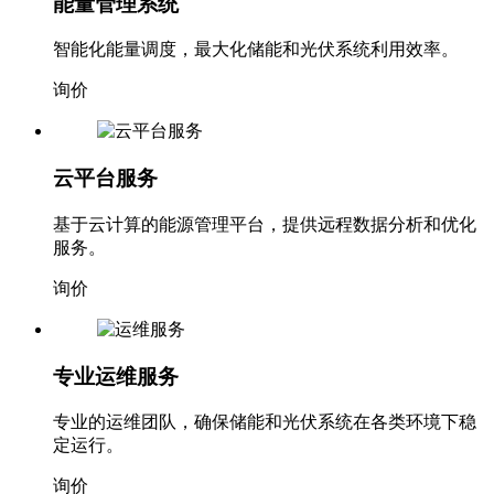
能量管理系统
智能化能量调度，最大化储能和光伏系统利用效率。
询价
云平台服务
基于云计算的能源管理平台，提供远程数据分析和优化
服务。
询价
专业运维服务
专业的运维团队，确保储能和光伏系统在各类环境下稳
定运行。