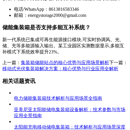
电话/WhatsApp：8613816583346
邮箱：
energystorage2000@gmail.com
储能集装箱是否支持多能互补系统？
新一代系统已集成可再生能源接口模块,可实时协调风、光、
储、充等多能源输入输出。某工业园区实测数据显示,多能互
补模式下系统效率提升23%。
上一篇：
集装箱储能站点的核心优势与应用场景解析
下一篇：
移动式光伏集装箱解决方案：核心优势与行业应用全解析
相关话题资讯
电力储能集装箱技术解析与应用场景全指南
亚美尼亚太阳能储电集装箱设备解析：技术参数与市场
应用全景指南
太阳能充电移动储电集装箱：技术解析与应用场景深度