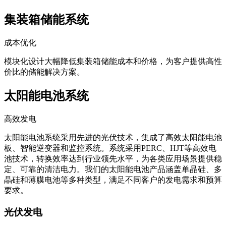
业务不间断运行。
集装箱储能系统
成本优化
模块化设计大幅降低集装箱储能成本和价格，为客户提供高性
价比的储能解决方案。
太阳能电池系统
高效发电
太阳能电池系统采用先进的光伏技术，集成了高效太阳能电池
板、智能逆变器和监控系统。系统采用PERC、HJT等高效电
池技术，转换效率达到行业领先水平，为各类应用场景提供稳
定、可靠的清洁电力。我们的太阳能电池产品涵盖单晶硅、多
晶硅和薄膜电池等多种类型，满足不同客户的发电需求和预算
要求。
光伏发电