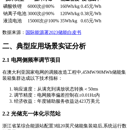
磷酸铁锂
6000次@80%
160Wh/kg
0.45元/Wh
钠离子电池
3000次@90%
120Wh/kg
0.38元/Wh
液流电池
15000次@100%
35Wh/kg
0.65元/Wh
数据来源：
国际能源署2023储能白皮书
二、典型应用场景实证分析
2.1 电网侧频率调节项目
在澳大利亚国家电网的调频改造工程中,45MW/90MWh储能集
装箱集群达成以下技术指标：
响应速度：从满充到满放状态转换＜50ms
调节精度：电网频率偏差控制在±0.01Hz内
经济收益：年度辅助服务收益达423万美元
2.2 光储充一体化示范站
浙江省某综合能源站配置3组20英尺储能集装箱后,系统运行数