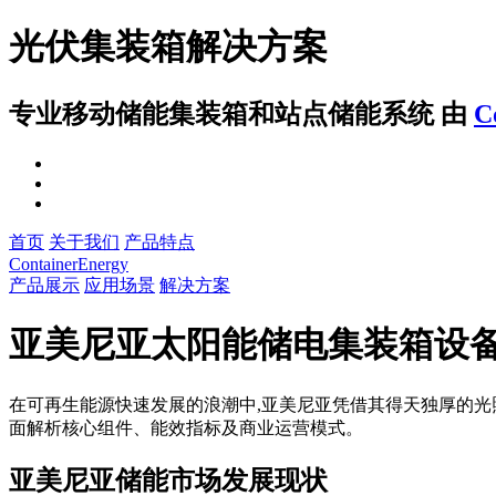
光伏集装箱解决方案
专业移动储能集装箱和站点储能系统
由
C
首页
关于我们
产品特点
ContainerEnergy
产品展示
应用场景
解决方案
亚美尼亚太阳能储电集装箱设
在可再生能源快速发展的浪潮中,亚美尼亚凭借其得天独厚的光
面解析核心组件、能效指标及商业运营模式。
亚美尼亚储能市场发展现状