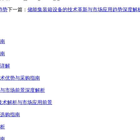
趋势
下一篇：
储能集装箱设备的技术革新与市场应用趋势深度解
南
南
详解
术优势与采购指南
景与市场前景深度解析
技术解析与市场应用前景
选购指南
析
南