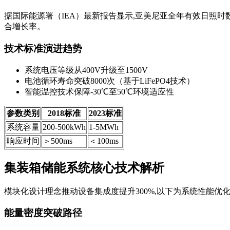
据国际能源署（IEA）最新报告显示,亚美尼亚全年有效日照时数
合增长率。
技术标准演进趋势
系统电压等级从400V升级至1500V
电池循环寿命突破8000次（基于LiFePO4技术）
智能温控技术保障-30℃至50℃环境适应性
参数类别
2018标准
2023标准
系统容量
200-500kWh
1-5MWh
响应时间
＞500ms
＜100ms
集装箱储能系统核心技术解析
模块化设计理念推动设备集成度提升300%,以下为系统性能优
能量密度突破路径