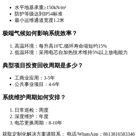
水平地基承重≥150kN/m²
防护等级达到IP54标准
最小运维通道宽度1.2米
极端气候如何影响系统效率？
高温环境：每升高10℃,循环寿命缩短约15%
低温环境：采用电芯自加热技术维持5%以上放电能力
典型项目投资回收周期是多少？
工商业应用：3-5年
公共事业项目：4-6年
系统维护周期如何安排？
日常巡检：周度
深度维护：年度
电芯更换周期：8-10年
获取定制化解决方案请联系： 电话/WhatsApp：861381658334