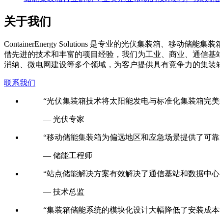
关于我们
C
ontainerEnergy Solutions 是专业的光伏
借先进的技术和丰富的项目经验，我们为工业、商业、通信基
消纳、微电网建设等多个领域，为客户提供具有竞争力的集装
联系我们
“光伏集装箱技术将太阳能发电与标准化集装箱完美
— 光伏专家
“移动储能集装箱为偏远地区和应急场景提供了可靠
— 储能工程师
“站点储能解决方案有效解决了通信基站和数据中心
— 技术总监
“集装箱储能系统的模块化设计大幅降低了安装成本