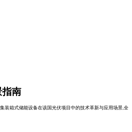
景指南
集装箱式储能设备在该国光伏项目中的技术革新与应用场景,全