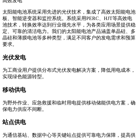
高效发电
太阳能电池系统采用先进的光伏技术，集成了高效太阳能电池
板、智能逆变器和监控系统。系统采用PERC、HJT等高效电
池技术，转换效率达到行业领先水平，为各类应用场景提供稳
定、可靠的清洁电力。我们的太阳能电池产品涵盖单晶硅、多
晶硅和薄膜电池等多种类型，满足不同客户的发电需求和预算
要求。
光伏发电
为工商业用户提供分布式光伏发电解决方案，降低用电成本，
实现绿色能源转型。
移动供电
为野外作业、应急救援和临时用电提供移动储能供电方案，确
保电力供应不间断。
站点供电