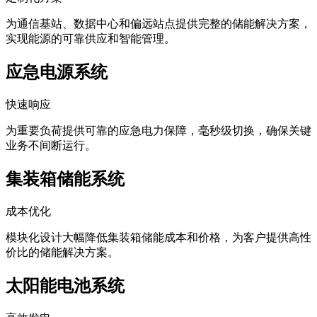
定制化方案
为通信基站、数据中心和偏远站点提供完整的储能解决方案，
实现能源的可靠供应和智能管理。
应急电源系统
快速响应
为重要负荷提供可靠的应急电力保障，毫秒级切换，确保关键
业务不间断运行。
集装箱储能系统
成本优化
模块化设计大幅降低集装箱储能成本和价格，为客户提供高性
价比的储能解决方案。
太阳能电池系统