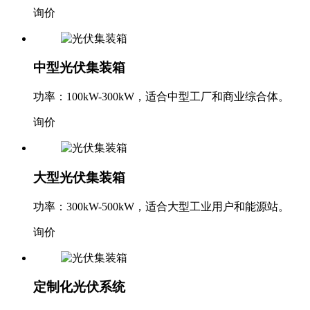
电。
询价
中型光伏集装箱
功率：100kW-300kW，适合中型工厂和商业综合体。
询价
大型光伏集装箱
功率：300kW-500kW，适合大型工业用户和能源站。
询价
定制化光伏系统