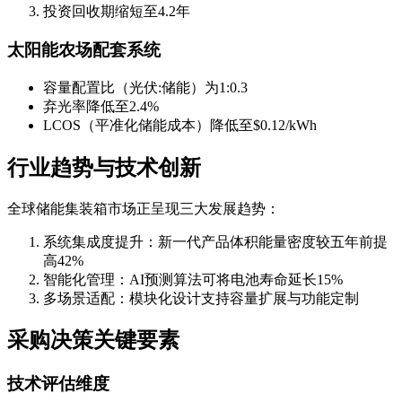
投资回收期缩短至4.2年
太阳能农场配套系统
容量配置比（光伏:储能）为1:0.3
弃光率降低至2.4%
LCOS（平准化储能成本）降低至$0.12/kWh
行业趋势与技术创新
全球储能集装箱市场正呈现三大发展趋势：
系统集成度提升：新一代产品体积能量密度较五年前提
高42%
智能化管理：AI预测算法可将电池寿命延长15%
多场景适配：模块化设计支持容量扩展与功能定制
采购决策关键要素
技术评估维度