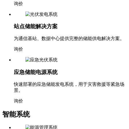
高。
询价
站点储能解决方案
为通信基站、数据中心提供完整的储能供电解决方案。
询价
应急储能电源系统
快速部署的应急储能发电系统，用于灾害救援等紧急场
景。
询价
智能系统