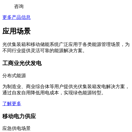
精确计算光伏和储能项目的投资回收期和长期收益。
咨询
更多产品信息
应用场景
光伏集装箱和移动储能系统广泛应用于各类能源管理场景，为
不同行业提供灵活可靠的能源解决方案。
工商业光伏发电
分布式能源
为制造业、商业综合体等用户提供光伏集装箱发电解决方案，
通过自发自用降低用电成本，实现绿色能源转型。
了解更多
移动电力供应