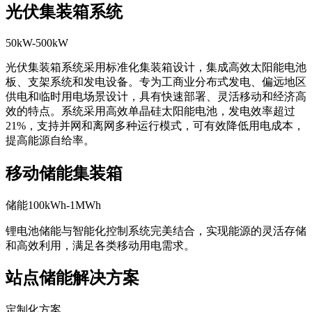
光伏集装箱系统
50kW-500kW
光伏集装箱系统采用标准化集装箱设计，集成高效太阳能电池
板、支架系统和发电设备。专为工商业分布式发电、偏远地区
供电和临时用电场景设计，具有快速部署、灵活移动和经济高
效的特点。系统采用高效单晶硅太阳能电池，发电效率超过
21%，支持并网和离网多种运行模式，可有效降低用电成本，
提高能源自给率。
移动储能集装箱
储能100kWh-1MWh
锂电池储能与智能化控制系统完美结合，实现能源的灵活存储
和高效利用，满足各类移动用电需求。
站点储能解决方案