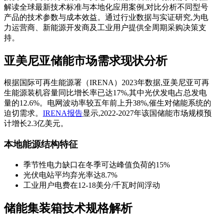
解读全球最新技术标准与本地化应用案例,对比分析不同型号
产品的技术参数与成本效益。通过行业数据与实证研究,为电
力运营商、新能源开发商及工业用户提供全周期采购决策支
持。
亚美尼亚储能市场需求现状分析
根据国际可再生能源署（IRENA）2023年数据,亚美尼亚可再
生能源装机容量同比增长率已达17%,其中光伏发电占总发电
量的12.6%。电网波动率较五年前上升38%,催生对储能系统的
迫切需求。
IRENA报告
显示,2022-2027年该国储能市场规模预
计增长2.3亿美元。
本地能源结构特征
季节性电力缺口在冬季可达峰值负荷的15%
光伏电站平均弃光率达8.7%
工业用户电费在12-18美分/千瓦时间浮动
储能集装箱技术规格解析