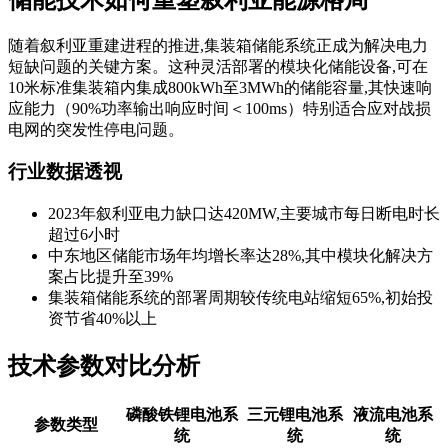
随着叙利亚重建进程的推进,集装箱储能系统正成为解决电力
短缺问题的关键方案。这种灵活部署的模块化储能设备,可在
10米标准集装箱内集成800kWh至3MWh的储能容量,其快速响
应能力（90%功率输出响应时间＜100ms）特别适合应对战损
电网的突发性停电问题。
行业数据透视
2023年叙利亚电力缺口达420MW,主要城市每日断电时长
超过6小时
中东地区储能市场年均增长率达28%,其中模块化解决方
案占比提升至39%
集装箱储能系统的部署周期较传统电站缩短65%,初始投
资节省40%以上
技术参数对比分析
磷酸铁锂电池系
三元锂电池系
液流电池系
参数类型
统
统
统