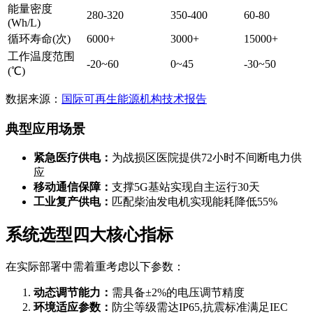
能量密度
280-320
350-400
60-80
(Wh/L)
循环寿命(次)
6000+
3000+
15000+
工作温度范围
-20~60
0~45
-30~50
(℃)
数据来源：
国际可再生能源机构技术报告
典型应用场景
紧急医疗供电：
为战损区医院提供72小时不间断电力供
应
移动通信保障：
支撑5G基站实现自主运行30天
工业复产供电：
匹配柴油发电机实现能耗降低55%
系统选型四大核心指标
在实际部署中需着重考虑以下参数：
动态调节能力：
需具备±2%的电压调节精度
环境适应参数：
防尘等级需达IP65,抗震标准满足IEC