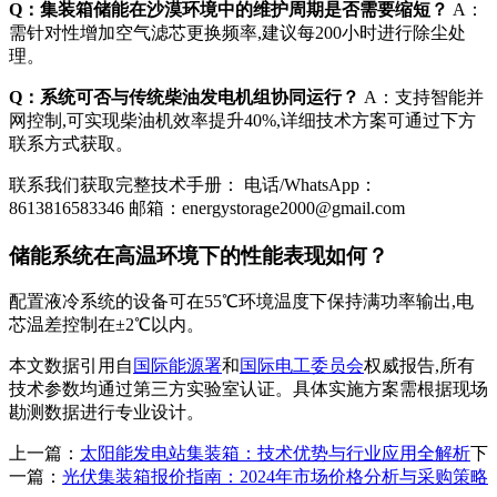
Q：集装箱储能在沙漠环境中的维护周期是否需要缩短？
A：
需针对性增加空气滤芯更换频率,建议每200小时进行除尘处
理。
Q：系统可否与传统柴油发电机组协同运行？
A：支持智能并
网控制,可实现柴油机效率提升40%,详细技术方案可通过下方
联系方式获取。
联系我们获取完整技术手册： 电话/WhatsApp：
8613816583346 邮箱：
energystorage2000@gmail.com
储能系统在高温环境下的性能表现如何？
配置液冷系统的设备可在55℃环境温度下保持满功率输出,电
芯温差控制在±2℃以内。
本文数据引用自
国际能源署
和
国际电工委员会
权威报告,所有
技术参数均通过第三方实验室认证。具体实施方案需根据现场
勘测数据进行专业设计。
上一篇：
太阳能发电站集装箱：技术优势与行业应用全解析
下
一篇：
光伏集装箱报价指南：2024年市场价格分析与采购策略