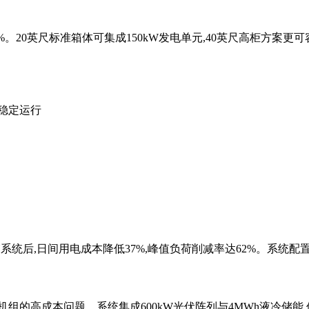
%。20英尺标准箱体可集成150kW发电单元,40英尺高柜方案更可容
的稳定运行
箱系统后,日间用电成本降低37%,峰值负荷削减率达62%。系统
的高成本问题。系统集成600kW光伏阵列与4MWh液冷储能,使当