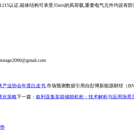
215认证,箱体结构可承受35m/s的风荷载,重要电气元件均设
storage2000@gmail.com
伏产业协会年度白皮书
,市场预测数据引用自彭博新能源财经（BNE
优化策略
下一篇：
叙利亚集装箱储能机柜：技术解析与应用场景
势