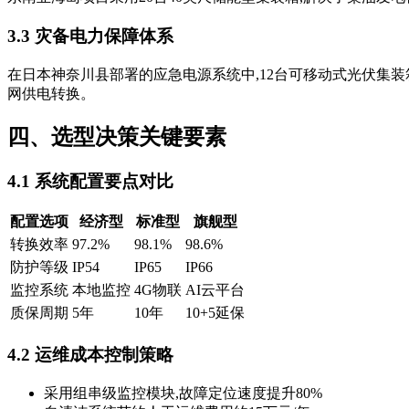
3.3 灾备电力保障体系
在日本神奈川县部署的应急电源系统中,12台可移动式光伏集装
网供电转换。
四、选型决策关键要素
4.1 系统配置要点对比
配置选项
经济型
标准型
旗舰型
转换效率
97.2%
98.1%
98.6%
防护等级
IP54
IP65
IP66
监控系统
本地监控
4G物联
AI云平台
质保周期
5年
10年
10+5延保
4.2 运维成本控制策略
采用组串级监控模块,故障定位速度提升80%