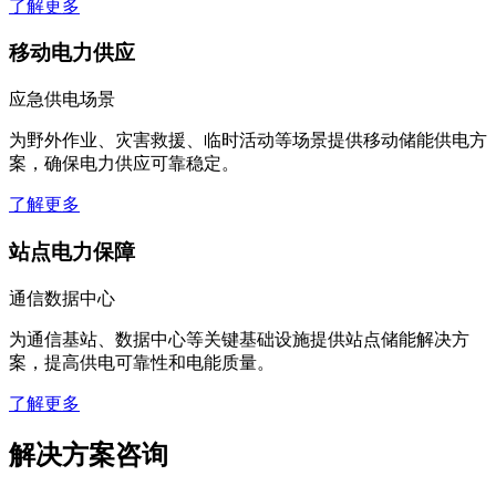
了解更多
移动电力供应
应急供电场景
为野外作业、灾害救援、临时活动等场景提供移动储能供电方
案，确保电力供应可靠稳定。
了解更多
站点电力保障
通信数据中心
为通信基站、数据中心等关键基础设施提供站点储能解决方
案，提高供电可靠性和电能质量。
了解更多
解决方案咨询