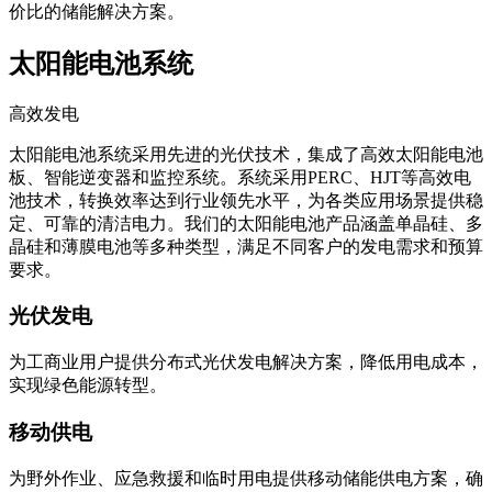
价比的储能解决方案。
太阳能电池系统
高效发电
太阳能电池系统采用先进的光伏技术，集成了高效太阳能电池
板、智能逆变器和监控系统。系统采用PERC、HJT等高效电
池技术，转换效率达到行业领先水平，为各类应用场景提供稳
定、可靠的清洁电力。我们的太阳能电池产品涵盖单晶硅、多
晶硅和薄膜电池等多种类型，满足不同客户的发电需求和预算
要求。
光伏发电
为工商业用户提供分布式光伏发电解决方案，降低用电成本，
实现绿色能源转型。
移动供电
为野外作业、应急救援和临时用电提供移动储能供电方案，确