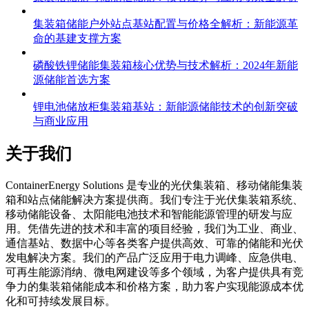
集装箱储能户外站点基站配置与价格全解析：新能源革
命的基建支撑方案
磷酸铁锂储能集装箱核心优势与技术解析：2024年新能
源储能首选方案
锂电池储放柜集装箱基站：新能源储能技术的创新突破
与商业应用
关于我们
C
ontainerEnergy Solutions 是专业的光伏集装箱、移动储能集装
箱和站点储能解决方案提供商。我们专注于光伏集装箱系统、
移动储能设备、太阳能电池技术和智能能源管理的研发与应
用。凭借先进的技术和丰富的项目经验，我们为工业、商业、
通信基站、数据中心等各类客户提供高效、可靠的储能和光伏
发电解决方案。我们的产品广泛应用于电力调峰、应急供电、
可再生能源消纳、微电网建设等多个领域，为客户提供具有竞
争力的集装箱储能成本和价格方案，助力客户实现能源成本优
化和可持续发展目标。