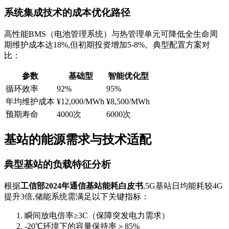
系统集成技术的成本优化路径
高性能BMS（电池管理系统）与热管理单元可降低全生命周
期维护成本达18%,但初期投资增加5-8%。典型配置方案对
比：
参数
基础型
智能优化型
循环效率
92%
95%
年均维护成本
¥12,000/MWh
¥8,500/MWh
预期寿命
4000次
6000次
基站的能源需求与技术适配
典型基站的负载特征分析
根据
工信部2024年通信基站能耗白皮书
,5G基站日均能耗较4G
提升3倍,储能系统需满足以下关键指标：
瞬间放电倍率≥3C（保障突发电力需求）
-20℃环境下的容量保持率＞85%