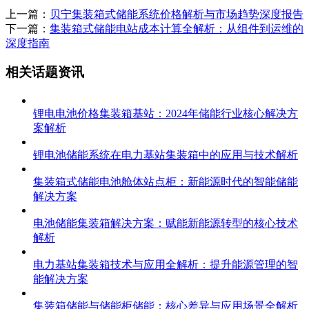
上一篇：
贝宁集装箱式储能系统价格解析与市场趋势深度报告
下一篇：
集装箱式储能电站成本计算全解析：从组件到运维的
深度指南
相关话题资讯
锂电电池价格集装箱基站：2024年储能行业核心解决方
案解析
锂电池储能系统在电力基站集装箱中的应用与技术解析
集装箱式储能电池舱体站点柜：新能源时代的智能储能
解决方案
电池储能集装箱解决方案：赋能新能源转型的核心技术
解析
电力基站集装箱技术与应用全解析：提升能源管理的智
能解决方案
集装箱储能与储能柜储能：核心差异与应用场景全解析