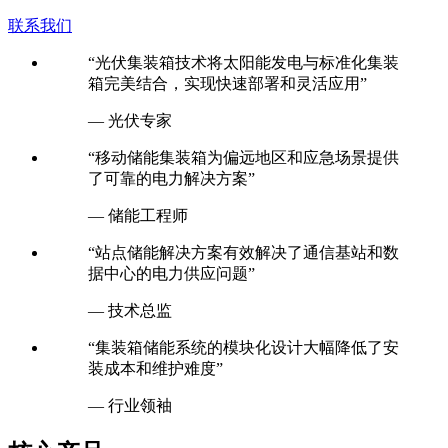
联系我们
“光伏集装箱技术将太阳能发电与标准化集装
箱完美结合，实现快速部署和灵活应用”
— 光伏专家
“移动储能集装箱为偏远地区和应急场景提供
了可靠的电力解决方案”
— 储能工程师
“站点储能解决方案有效解决了通信基站和数
据中心的电力供应问题”
— 技术总监
“集装箱储能系统的模块化设计大幅降低了安
装成本和维护难度”
— 行业领袖