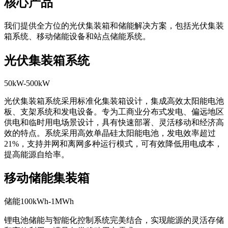
核心产品
我们提供全方位的光伏集装箱和储能解决方案，包括光伏集装
箱系统、移动储能设备和站点储能系统。
光伏集装箱系统
50kW-500kW
光伏集装箱系统采用标准化集装箱设计，集成高效太阳能电池
板、支架系统和发电设备。专为工商业分布式发电、偏远地区
供电和临时用电场景设计，具有快速部署、灵活移动和经济高
效的特点。系统采用高效单晶硅太阳能电池，发电效率超过
21%，支持并网和离网多种运行模式，可有效降低用电成本，
提高能源自给率。
移动储能集装箱
储能100kWh-1MWh
锂电池储能与智能化控制系统完美结合，实现能源的灵活存储