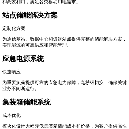
和高效利用，满足各类移动用电需求。
站点储能解决方案
定制化方案
为通信基站、数据中心和偏远站点提供完整的储能解决方案，
实现能源的可靠供应和智能管理。
应急电源系统
快速响应
为重要负荷提供可靠的应急电力保障，毫秒级切换，确保关键
业务不间断运行。
集装箱储能系统
成本优化
模块化设计大幅降低集装箱储能成本和价格，为客户提供高性