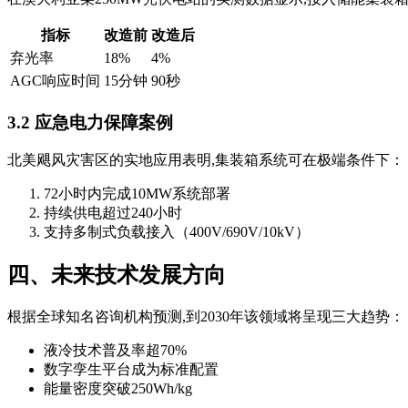
指标
改造前
改造后
弃光率
18%
4%
AGC响应时间
15分钟
90秒
3.2 应急电力保障案例
北美飓风灾害区的实地应用表明,集装箱系统可在极端条件下：
72小时内完成10MW系统部署
持续供电超过240小时
支持多制式负载接入（400V/690V/10kV）
四、未来技术发展方向
根据全球知名咨询机构预测,到2030年该领域将呈现三大趋势：
液冷技术普及率超70%
数字孪生平台成为标准配置
能量密度突破250Wh/kg