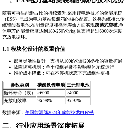
随着可再生能源占比的持续攀升,采用锂电池技术的储能系统
（ESS）已成为电力基站集装箱的核心配置。这类系统相比传
统铅酸蓄电池,在能量密度和循环寿命方面实现
跨越式突破
,单
体电芯的能量密度达到180-250Wh/kg,且支持超过6000次深度
充放电循环。
1.1 模块化设计的双重价值
部署灵活性提升：支持从100kWh到20MWh的容量扩展
故障隔离机制：单个模组异常不影响整体系统运行
维护成本降低：可在不停机状态下完成组件更换
参数类别
磷酸铁锂电池
三元锂电池
循环寿命（次）
≥6000
≥4000
充放电效率
96-98%
95-97%
数据来源：
美国能源部2023年储能技术白皮书
二、行业应用场景深度拓展