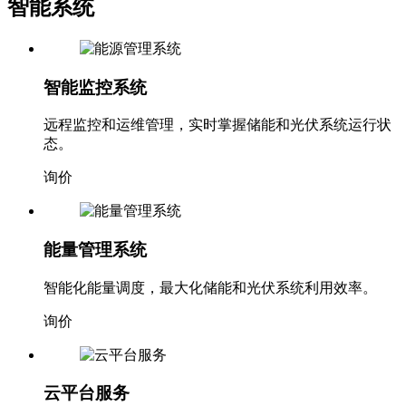
智能系统
智能监控系统
远程监控和运维管理，实时掌握储能和光伏系统运行状
态。
询价
能量管理系统
智能化能量调度，最大化储能和光伏系统利用效率。
询价
云平台服务