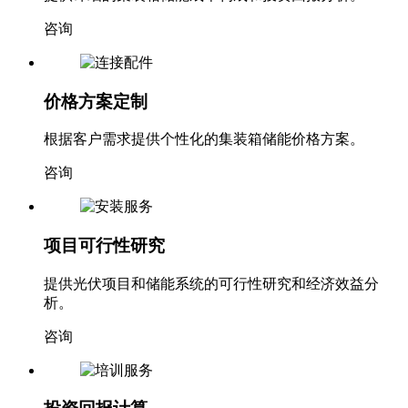
咨询
价格方案定制
根据客户需求提供个性化的集装箱储能价格方案。
咨询
项目可行性研究
提供光伏项目和储能系统的可行性研究和经济效益分
析。
咨询