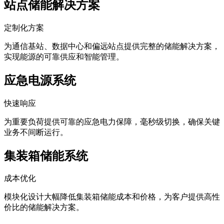
站点储能解决方案
定制化方案
为通信基站、数据中心和偏远站点提供完整的储能解决方案，
实现能源的可靠供应和智能管理。
应急电源系统
快速响应
为重要负荷提供可靠的应急电力保障，毫秒级切换，确保关键
业务不间断运行。
集装箱储能系统
成本优化
模块化设计大幅降低集装箱储能成本和价格，为客户提供高性
价比的储能解决方案。