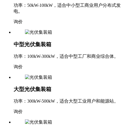
功率：50kW-100kW，适合中小型工商业用户分布式发
电。
询价
中型光伏集装箱
功率：100kW-300kW，适合中型工厂和商业综合体。
询价
大型光伏集装箱
功率：300kW-500kW，适合大型工业用户和能源站。
询价