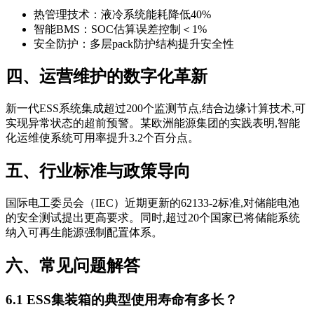
热管理技术：液冷系统能耗降低40%
智能BMS：SOC估算误差控制＜1%
安全防护：多层pack防护结构提升安全性
四、运营维护的数字化革新
新一代ESS系统集成超过200个监测节点,结合边缘计算技术,可
实现异常状态的超前预警。某欧洲能源集团的实践表明,智能
化运维使系统可用率提升3.2个百分点。
五、行业标准与政策导向
国际电工委员会（IEC）近期更新的62133-2标准,对储能电池
的安全测试提出更高要求。同时,超过20个国家已将储能系统
纳入可再生能源强制配置体系。
六、常见问题解答
6.1 ESS集装箱的典型使用寿命有多长？