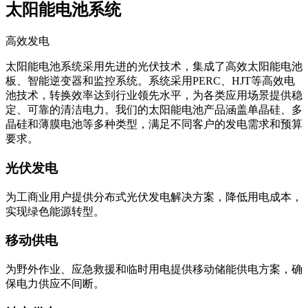
太阳能电池系统
高效发电
太阳能电池系统采用先进的光伏技术，集成了高效太阳能电池
板、智能逆变器和监控系统。系统采用PERC、HJT等高效电
池技术，转换效率达到行业领先水平，为各类应用场景提供稳
定、可靠的清洁电力。我们的太阳能电池产品涵盖单晶硅、多
晶硅和薄膜电池等多种类型，满足不同客户的发电需求和预算
要求。
光伏发电
为工商业用户提供分布式光伏发电解决方案，降低用电成本，
实现绿色能源转型。
移动供电
为野外作业、应急救援和临时用电提供移动储能供电方案，确
保电力供应不间断。