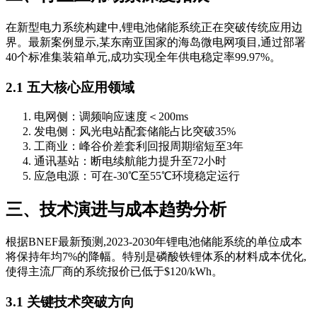
在新型电力系统构建中,锂电池储能系统正在突破传统应用边
界。最新案例显示,某东南亚国家的海岛微电网项目,通过部署
40个标准集装箱单元,成功实现全年供电稳定率99.97%。
2.1 五大核心应用领域
电网侧：调频响应速度＜200ms
发电侧：风光电站配套储能占比突破35%
工商业：峰谷价差套利回报周期缩短至3年
通讯基站：断电续航能力提升至72小时
应急电源：可在-30℃至55℃环境稳定运行
三、技术演进与成本趋势分析
根据BNEF最新预测,2023-2030年锂电池储能系统的单位成本
将保持年均7%的降幅。特别是磷酸铁锂体系的材料成本优化,
使得主流厂商的系统报价已低于$120/kWh。
3.1 关键技术突破方向