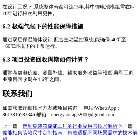
在设计工况下,系统整体寿命可达15年,其中锂电池模组需在8-
10年进行梯次利用更换。
6.2 极端气候下的性能保障措施
通过双层保温舱体设计,配合主动温控系统,能确保-40℃至
+60℃环境下的正常运行。
6.3 项目投资回收周期如何计算？
通常考虑电价差、容量补偿、辅助服务收益等维度,典型工商
业项目回收期在4-6年之间。
联系我们
如需获取详细技术方案或项目咨询： 电话/WhatsApp：
8613816583346 邮箱：
energystorage2000@gmail.com
上一篇：
定制集装箱储能工厂的行业应用与技术解析
下一篇：
储能柜集装箱尺寸定制指南：精准适配不同场景需求的技术解
析