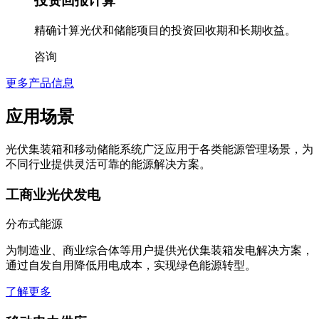
投资回报计算
精确计算光伏和储能项目的投资回收期和长期收益。
咨询
更多产品信息
应用场景
光伏集装箱和移动储能系统广泛应用于各类能源管理场景，为
不同行业提供灵活可靠的能源解决方案。
工商业光伏发电
分布式能源
为制造业、商业综合体等用户提供光伏集装箱发电解决方案，
通过自发自用降低用电成本，实现绿色能源转型。
了解更多