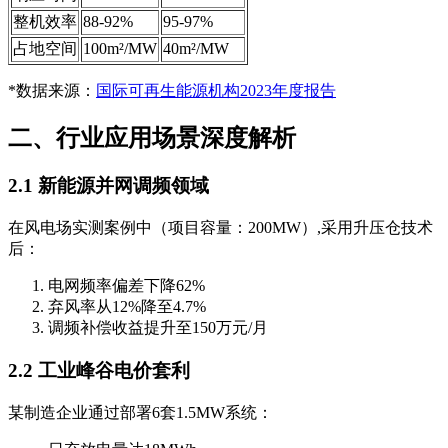
整机效率
88-92%
95-97%
占地空间
100m²/MW
40m²/MW
*数据来源：
国际可再生能源机构2023年度报告
二、行业应用场景深度解析
2.1 新能源并网调频领域
在风电场实测案例中（项目容量：200MW）,采用升压仓技术
后：
电网频率偏差下降62%
弃风率从12%降至4.7%
调频补偿收益提升至150万元/月
2.2 工业峰谷电价套利
某制造企业通过部署6套1.5MW系统：