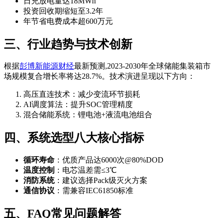
日充放电量达18MWh
投资回收期缩短至3.2年
年节省电费成本超600万元
三、行业趋势与技术创新
根据
彭博新能源财经
最新预测,2023-2030年全球储能集装箱市
场规模复合增长率将达28.7%。技术演进呈现以下方向：
高压直连技术：减少变流环节损耗
AI调度算法：提升SOC管理精度
混合储能系统：锂电池+液流电池组合
四、系统选型八大核心指标
循环寿命
：优质产品达6000次@80%DOD
温度控制
：电芯温差需≤3℃
消防系统
：建议选择Pack级灭火方案
通信协议
：需兼容IEC61850标准
五、FAQ常见问题解答