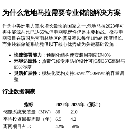
为什么危地马拉需要专业储能解决方案
作为中美洲电力需求增长最快的国家之一,危地马拉2023年可
再生能源占比已达65%,但电网稳定性仍是主要挑战。微型电
网项目在该国热带雨林地区的普及率以每年18%的速度增长,
而集装箱储能系统凭借以下核心优势成为关键基础设施：
快速部署能力
：预制化结构使安装周期缩短40%
环境适应性
：热带气候专用防护设计可抵御35℃高温与
95%湿度
灵活扩展性
：模块化架构支持5kWh至50MWh的容量调
整
行业数据洞察
指标
2022年
2025年（预计）
储能系统安装量（MW）
86
210
平均投资回报周期（年）
6.5
4.2
离网项目占比
42%
58%