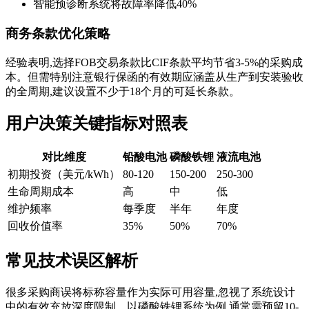
智能预诊断系统将故障率降低40%
商务条款优化策略
经验表明,选择FOB交易条款比CIF条款平均节省3-5%的采购成
本。但需特别注意银行保函的有效期应涵盖从生产到安装验收
的全周期,建议设置不少于18个月的可延长条款。
用户决策关键指标对照表
对比维度
铅酸电池
磷酸铁锂
液流电池
初期投资（美元/kWh）
80-120
150-200
250-300
生命周期成本
高
中
低
维护频率
每季度
半年
年度
回收价值率
35%
50%
70%
常见技术误区解析
很多采购商误将标称容量作为实际可用容量,忽视了系统设计
中的有效充放深度限制。以磷酸铁锂系统为例,通常需预留10-