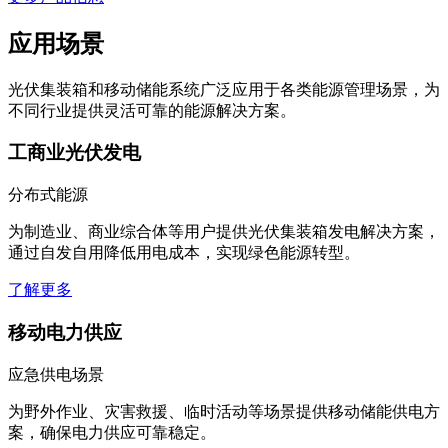
应用场景
光伏集装箱和移动储能系统广泛应用于各类能源管理场景，为
不同行业提供灵活可靠的能源解决方案。
工商业光伏发电
分布式能源
为制造业、商业综合体等用户提供光伏集装箱发电解决方案，
通过自发自用降低用电成本，实现绿色能源转型。
了解更多
移动电力供应
应急供电场景
为野外作业、灾害救援、临时活动等场景提供移动储能供电方
案，确保电力供应可靠稳定。