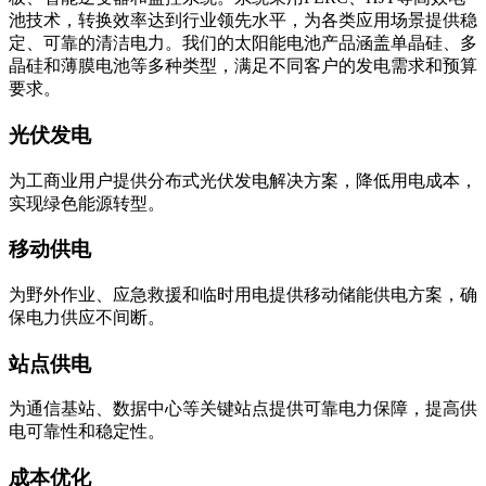
池技术，转换效率达到行业领先水平，为各类应用场景提供稳
定、可靠的清洁电力。我们的太阳能电池产品涵盖单晶硅、多
晶硅和薄膜电池等多种类型，满足不同客户的发电需求和预算
要求。
光伏发电
为工商业用户提供分布式光伏发电解决方案，降低用电成本，
实现绿色能源转型。
移动供电
为野外作业、应急救援和临时用电提供移动储能供电方案，确
保电力供应不间断。
站点供电
为通信基站、数据中心等关键站点提供可靠电力保障，提高供
电可靠性和稳定性。
成本优化