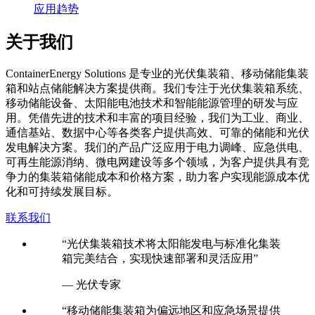
应用趋势
关于我们
C
ontainerEnergy Solutions 是专业的光伏集装箱、移动储能集装
箱和站点储能解决方案提供商。我们专注于光伏集装箱系统、
移动储能设备、太阳能电池技术和智能能源管理的研发与应
用。凭借先进的技术和丰富的项目经验，我们为工业、商业、
通信基站、数据中心等各类客户提供高效、可靠的储能和光伏
发电解决方案。我们的产品广泛应用于电力调峰、应急供电、
可再生能源消纳、微电网建设等多个领域，为客户提供具有竞
争力的集装箱储能成本和价格方案，助力客户实现能源成本优
化和可持续发展目标。
联系我们
“光伏集装箱技术将太阳能发电与标准化集装
箱完美结合，实现快速部署和灵活应用”
— 光伏专家
“移动储能集装箱为偏远地区和应急场景提供