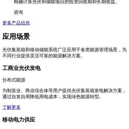
精确计算光伏和储能项目的投资回收期和长期收益。
咨询
更多产品信息
应用场景
光伏集装箱和移动储能系统广泛应用于各类能源管理场景，为
不同行业提供灵活可靠的能源解决方案。
工商业光伏发电
分布式能源
为制造业、商业综合体等用户提供光伏集装箱发电解决方案，
通过自发自用降低用电成本，实现绿色能源转型。
了解更多
移动电力供应