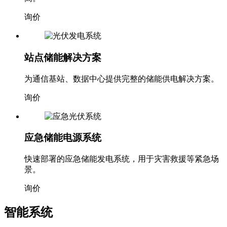
询价
站点储能解决方案
为通信基站、数据中心提供完整的储能供电解决方案。
询价
应急储能电源系统
快速部署的应急储能发电系统，用于灾害救援等紧急场
景。
询价
智能系统