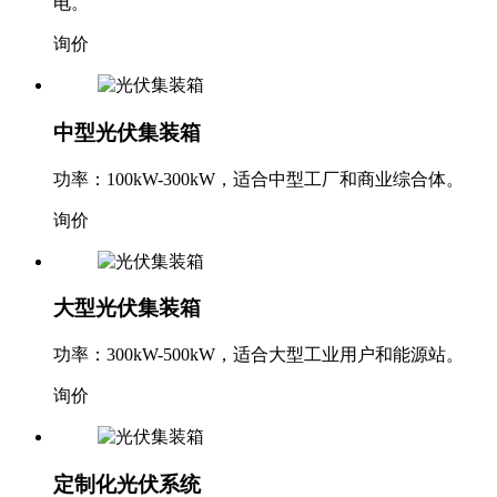
电。
询价
中型光伏集装箱
功率：100kW-300kW，适合中型工厂和商业综合体。
询价
大型光伏集装箱
功率：300kW-500kW，适合大型工业用户和能源站。
询价
定制化光伏系统