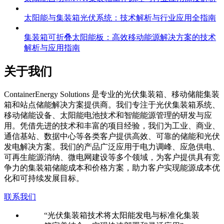
太阳能与集装箱光伏系统：技术解析与行业应用全指南
集装箱可折叠太阳能板：高效移动能源解决方案的技术
解析与应用指南
关于我们
C
ontainerEnergy Solutions 是专业的光伏集装箱、移动储能集装
箱和站点储能解决方案提供商。我们专注于光伏集装箱系统、
移动储能设备、太阳能电池技术和智能能源管理的研发与应
用。凭借先进的技术和丰富的项目经验，我们为工业、商业、
通信基站、数据中心等各类客户提供高效、可靠的储能和光伏
发电解决方案。我们的产品广泛应用于电力调峰、应急供电、
可再生能源消纳、微电网建设等多个领域，为客户提供具有竞
争力的集装箱储能成本和价格方案，助力客户实现能源成本优
化和可持续发展目标。
联系我们
“光伏集装箱技术将太阳能发电与标准化集装