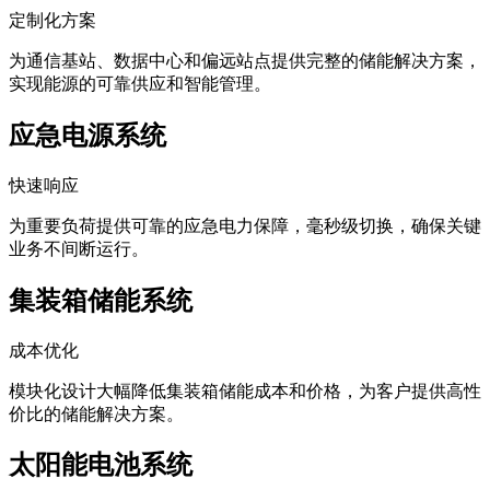
定制化方案
为通信基站、数据中心和偏远站点提供完整的储能解决方案，
实现能源的可靠供应和智能管理。
应急电源系统
快速响应
为重要负荷提供可靠的应急电力保障，毫秒级切换，确保关键
业务不间断运行。
集装箱储能系统
成本优化
模块化设计大幅降低集装箱储能成本和价格，为客户提供高性
价比的储能解决方案。
太阳能电池系统