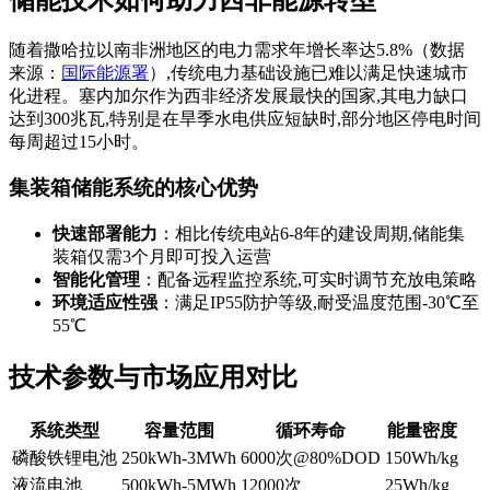
随着撒哈拉以南非洲地区的电力需求年增长率达5.8%（数据
来源：
国际能源署
）,传统电力基础设施已难以满足快速城市
化进程。塞内加尔作为西非经济发展最快的国家,其电力缺口
达到300兆瓦,特别是在旱季水电供应短缺时,部分地区停电时间
每周超过15小时。
集装箱储能系统的核心优势
快速部署能力
：相比传统电站6-8年的建设周期,储能集
装箱仅需3个月即可投入运营
智能化管理
：配备远程监控系统,可实时调节充放电策略
环境适应性强
：满足IP55防护等级,耐受温度范围-30℃至
55℃
技术参数与市场应用对比
系统类型
容量范围
循环寿命
能量密度
磷酸铁锂电池
250kWh-3MWh
6000次@80%DOD
150Wh/kg
液流电池
500kWh-5MWh
12000次
25Wh/kg