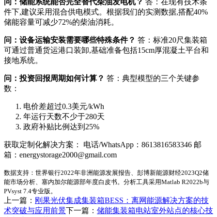
问：储能系统能否完全替代柴油发电机？
答：在现有技术条
件下,建议采用混合供电模式。根据我们的实测数据,搭配40%
储能容量可减少72%的柴油消耗。
问：设备运输安装需要哪些特殊条件？
答：标准20尺集装箱
可通过普通货运港口装卸,基础准备包括15cm厚混凝土平台和
接地系统。
问：投资回报周期如何计算？
答：典型模型的三个关键参
数：
电价差超过0.3美元/kWh
年运行天数不少于280天
政府补贴比例达到25%
获取定制化解决方案： 电话/WhatsApp：8613816583346 邮
箱：
energystorage2000@gmail.com
数据支持：世界银行2022年非洲能源发展报告、彭博新能源财经2023Q2储
能市场分析、塞内加尔能源部年度白皮书。分析工具采用Matlab R2022b与
PVsyst 7.4专业版。
上一篇：
刚果光伏集成集装箱BESS：离网能源解决方案的技
术突破与应用前景
下一篇：
储能集装箱电站室外站点的核心技