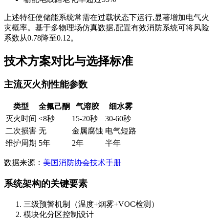
上述特征使储能系统常需在过载状态下运行,显著增加电气火
灾概率。基于多物理场仿真数据,配置有效消防系统可将风险
系数从0.78降至0.12。
技术方案对比与选择标准
主流灭火剂性能参数
类型
全氟己酮
气溶胶
细水雾
灭火时间
≤8秒
15-20秒
30-60秒
二次损害
无
金属腐蚀
电气短路
维护周期
5年
2年
半年
数据来源：
美国消防协会技术手册
系统架构的关键要素
三级预警机制（温度+烟雾+VOC检测）
模块化分区控制设计