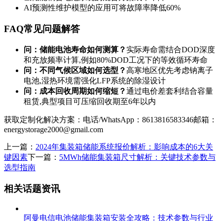
AI预测性维护模型的应用可将故障率降低60%
FAQ常见问题解答
问：储能电池寿命如何测算？
实际寿命需结合DOD深度
和充放频率计算,例如80%DOD工况下的等效循环寿命
问：不同气候区域如何选型？
高寒地区优先考虑钠离子
电池,湿热环境需强化LFP系统的除湿设计
问：成本回收周期如何缩短？
通过电价差套利结合容量
租赁,典型项目可压缩回收期至6年以内
获取定制化解决方案：电话/WhatsApp：8613816583346邮箱：
energystorage2000@gmail.com
上一篇：
2024年集装箱储能系统报价解析：影响成本的6大关
键因素
下一篇：
5MWh储能集装箱尺寸解析：关键技术参数与
选型指南
相关话题资讯
阿曼电信电池储能集装箱安装全攻略：技术参数与行业