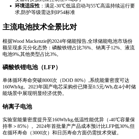
环境适应性
：满足-30℃低温启动与55℃高温持续运行要
求,防护等级需达到IP54标准
主流电池技术全景比对
根据Wood Mackenzie的2024年储能报告,全球储能电池市场份
额呈现多元分化态势：磷酸铁锂占比76%、钠离子12%、液流
电池9%,其他类型占比3%。
磷酸铁锂电池（LFP）
单体循环寿命突破8000次（DOD 80%）,系统能量密度可达
160Wh/kg。2023年国产电芯采购价已降至0.5元/Wh,在4小时储
能场景中展现明显经济优势。
钠离子电池
实验室能量密度提升至160Wh/kg,低温性能优异（-40℃容量保
持率＞85%）。2024年首批量产产品成本预计比LFP低30%,但
在循环寿命（3000次）和日历寿命方面仍需技术突破。