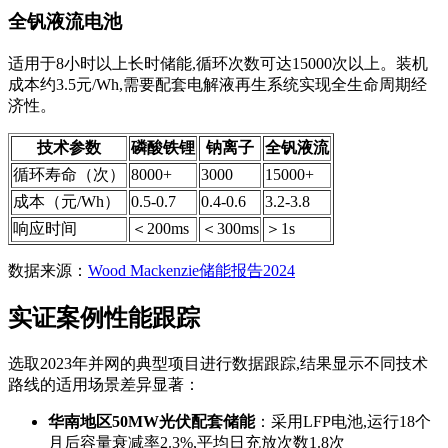
全钒液流电池
适用于8小时以上长时储能,循环次数可达15000次以上。装机
成本约3.5元/Wh,需要配套电解液再生系统实现全生命周期经
济性。
技术参数
磷酸铁锂
钠离子
全钒液流
循环寿命（次）
8000+
3000
15000+
成本（元/Wh）
0.5-0.7
0.4-0.6
3.2-3.8
响应时间
＜200ms
＜300ms
＞1s
数据来源：
Wood Mackenzie储能报告2024
实证案例性能跟踪
选取2023年并网的典型项目进行数据跟踪,结果显示不同技术
路线的适用场景差异显著：
华南地区50MW光伏配套储能
：采用LFP电池,运行18个
月后容量衰减率2.3%,平均日充放次数1.8次