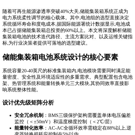
随着可再生能源渗透率突破40%大关,储能集装箱系统正成为
电力系统柔性调节的核心载体。其中,电池组的选型直接决定
系统循环寿命和度电成本,据国际能源署统计数据显示,电池成
本已占据储能集装箱总投资的60%以上。本文将深度解析储能
集装箱电池的技术迭代路径、主流方案比对、以及运维关键指
标,为行业决策者提供可落地的选型建议。
储能集装箱电池系统设计的核心要素
系统容量20-40英尺的标准集装箱内,电池模块需要同时满足能
量密度、安全性及环境适应性的多重需求。典型配置包含电池
架、热管理系统和能量转换单元三大模块,其协同效率直接影
响系统整体性能。
设计优先级矩阵分析
安全冗余机制
：BMS三级保护架构需覆盖单体电压偏差
监控（＜±50mV）和温度梯度控制（＜2℃/层）
能量转化效率
：AC-AC全循环效率需稳定在88%以上,逆
变器转换损耗应控制在5%以内