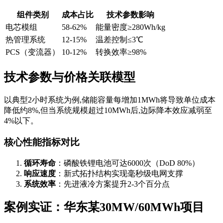
组件类别
成本占比
技术参数影响
电芯模组
58-62%
能量密度≥280Wh/kg
热管理系统
12-15%
温差控制≤3℃
PCS（变流器）
10-12%
转换效率≥98%
技术参数与价格关联模型
以典型2小时系统为例,储能容量每增加1MWh将导致单位成本
降低约8%,但当系统规模超过10MWh后,边际降本效应减弱至
4%以下。
核心性能指标对比
循环寿命
：磷酸铁锂电池可达6000次（DoD 80%）
响应速度
：新式拓扑结构实现毫秒级电网支撑
系统效率
：先进液冷方案提升2-3个百分点
案例实证：华东某30MW/60MWh项目