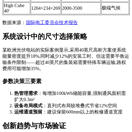
High Cube
极端气候
1204×234×269
2000-3500
40'
数据来源：
国际电工委员会技术报告
系统设计中的尺寸选择策略
某欧洲光伏电站的实际案例显示,采用40英尺高柜方案使系统
能量密度提升18%,同时减少12%的安装工时。但这需要平衡运
输条件限制——超过40英尺的集装箱需要特殊车辆运输,路权
费用可能增加35%。
参数决策三要素
热管理需求
：每增加100kWh储能容量,强制通风面积需
扩大0.3m²
设备布局模式
：直列式布局较堆叠式节省12%空间
运维通道预留
：建议保留600mm以上的检修通道宽度
创新趋势与市场验证