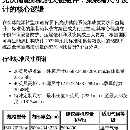
计的核心逻辑
在全球能源转型加速背景下,光伏储能系统集成度要求日益提
升。标准化的集装箱装载方案已成为行业主流,其核心优势在
于能平衡设备防护、运输便利和系统集成三大要素。根据国际
可再生能源机构统计,2023年采用标准化集装箱设计的储能系
统占全球新增装机量的83%,同比提升7个百分点。
行业标准尺寸图谱
20英尺标准箱：外廓尺寸6058×2438×2891mm,箱体重量
2.3-2.8吨
40英尺高柜：外廓尺寸12192×2438×2891mm,载重能力
30.48吨
特殊定制尺寸：最小长度10英尺（2991mm）至最大53英
尺（16154mm）
适用气候等
建议装机容量
规格型号
内部净空(cm)
(kWh)
级
ISO 20' Base
589×234×238
500-800
温带气候