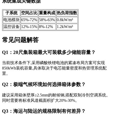
系统集成关键数据
子系统
空间占比
重量构成
热负荷指数
电池模块
65%-72%
58%-63%
0.8kW/m³
温控设备
12%-15%
8%-12%
1.2kW/m³
常见问题解答
Q1：20尺集装箱最大可装载多少储能容量？
当前技术条件下,采用磷酸铁锂电池的紧凑布局方案可实现
850kWh装机容量,具体取决于电芯能量密度和热管理系统配
置。
Q2：极端气候环境如何选择箱体参数？
建议采用箱体壁厚≥2.5mm的耐候钢,搭配双制冷剂空调系统。
同时需要将标准风道截面积扩大20%-30%。
Q3：海运与陆运的规格限制有何差异？