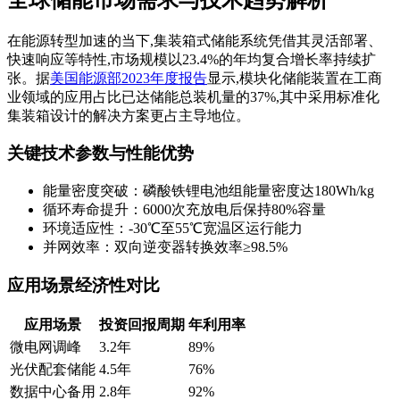
在能源转型加速的当下,集装箱式储能系统凭借其灵活部署、
快速响应等特性,市场规模以23.4%的年均复合增长率持续扩
张。据
美国能源部2023年度报告
显示,模块化储能装置在工商
业领域的应用占比已达储能总装机量的37%,其中采用标准化
集装箱设计的解决方案更占主导地位。
关键技术参数与性能优势
能量密度突破：磷酸铁锂电池组能量密度达180Wh/kg
循环寿命提升：6000次充放电后保持80%容量
环境适应性：-30℃至55℃宽温区运行能力
并网效率：双向逆变器转换效率≥98.5%
应用场景经济性对比
应用场景
投资回报周期
年利用率
微电网调峰
3.2年
89%
光伏配套储能
4.5年
76%
数据中心备用
2.8年
92%