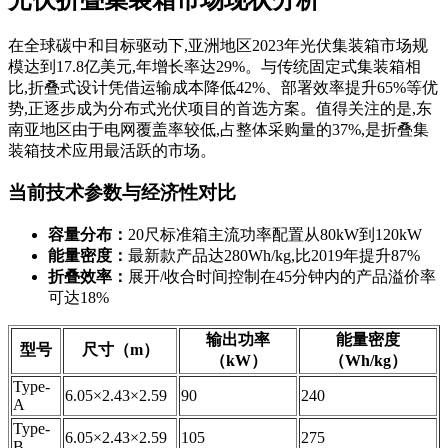
在全球碳中和目标驱动下,亚洲地区2023年光伏集装箱市场规
模达到17.8亿美元,年增长率达29%。与传统固定式集装箱相
比,折叠式设计凭借运输成本降低42%、部署效率提升65%等优
势,正逐步成为分布式光伏项目的首选方案。值得关注的是,东
南亚地区由于电网覆盖率较低,占整体采购量的37%,是折叠集
装箱技术应用最活跃的市场。
当前技术参数与经济性对比
容量分布：
20尺标准箱主流功率配置从80kW到120kW
能量密度：
最新款产品达280Wh/kg,比2019年提升87%
折叠效率：
展开/收合时间控制在45分钟内的产品溢价率
可达18%
输出功率
能量密度
型号
尺寸（m）
（kW）
（Wh/kg）
Type-
6.05×2.43×2.59
90
240
A
Type-
6.05×2.43×2.59
105
275
B