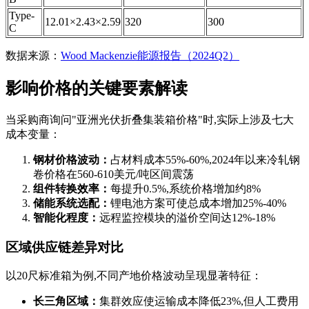
Type-
12.01×2.43×2.59
320
300
C
数据来源：
Wood Mackenzie能源报告（2024Q2）
影响价格的关键要素解读
当采购商询问"亚洲光伏折叠集装箱价格"时,实际上涉及七大
成本变量：
钢材价格波动：
占材料成本55%-60%,2024年以来冷轧钢
卷价格在560-610美元/吨区间震荡
组件转换效率：
每提升0.5%,系统价格增加约8%
储能系统选配：
锂电池方案可使总成本增加25%-40%
智能化程度：
远程监控模块的溢价空间达12%-18%
区域供应链差异对比
以20尺标准箱为例,不同产地价格波动呈现显著特征：
长三角区域：
集群效应使运输成本降低23%,但人工费用