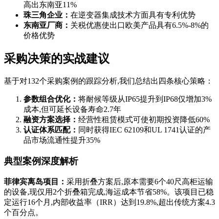
高出东南亚11%
珠三角企业：
在逆变器集成技术方面具有专利优势
东南亚厂商：
关税优惠使出口欧美产品具有6.5%-8%的
价格优势
采购决策的实战建议
基于对132个采购案例的跟踪分析,我们总结出四条核心策略：
参数组合优化：
将耐候等级从IP65提升到IP68仅增加3%
成本,但可延长设备寿命2.7年
融资方案选择：
经营性租赁模式可使初期投资降低60%
认证体系匹配：
同时获得IEC 62109和UL 1741认证的产
品市场流通性提升35%
典型案例深度解析
菲律宾离岛项目：
采用折叠方案后,原本需要6个40尺高柜运输
的设备,现仅用2个折叠箱完成,海运成本节省58%。该项目已稳
定运行16个月,内部收益率（IRR）达到19.8%,超出传统方案4.3
个百分点。