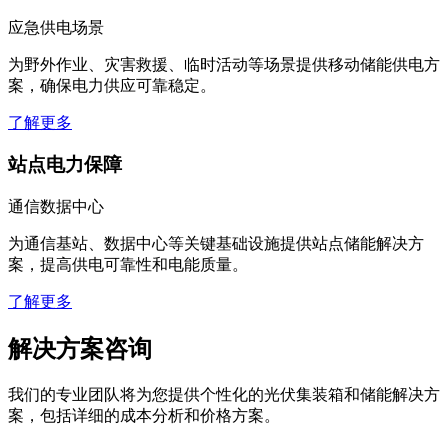
应急供电场景
为野外作业、灾害救援、临时活动等场景提供移动储能供电方
案，确保电力供应可靠稳定。
了解更多
站点电力保障
通信数据中心
为通信基站、数据中心等关键基础设施提供站点储能解决方
案，提高供电可靠性和电能质量。
了解更多
解决方案咨询
我们的专业团队将为您提供个性化的光伏集装箱和储能解决方
案，包括详细的成本分析和价格方案。