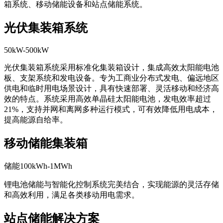
箱系统、移动储能设备和站点储能系统。
光伏集装箱系统
50kW-500kW
光伏集装箱系统采用标准化集装箱设计，集成高效太阳能电池
板、支架系统和发电设备。专为工商业分布式发电、偏远地区
供电和临时用电场景设计，具有快速部署、灵活移动和经济高
效的特点。系统采用高效单晶硅太阳能电池，发电效率超过
21%，支持并网和离网多种运行模式，可有效降低用电成本，
提高能源自给率。
移动储能集装箱
储能100kWh-1MWh
锂电池储能与智能化控制系统完美结合，实现能源的灵活存储
和高效利用，满足各类移动用电需求。
站点储能解决方案