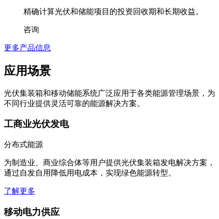
精确计算光伏和储能项目的投资回收期和长期收益。
咨询
更多产品信息
应用场景
光伏集装箱和移动储能系统广泛应用于各类能源管理场景，为
不同行业提供灵活可靠的能源解决方案。
工商业光伏发电
分布式能源
为制造业、商业综合体等用户提供光伏集装箱发电解决方案，
通过自发自用降低用电成本，实现绿色能源转型。
了解更多
移动电力供应