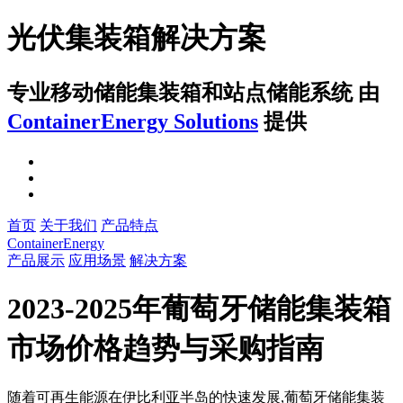
光伏集装箱解决方案
专业移动储能集装箱和站点储能系统
由
ContainerEnergy Solutions
提供
首页
关于我们
产品特点
ContainerEnergy
产品展示
应用场景
解决方案
2023-2025年葡萄牙储能集装箱
市场价格趋势与采购指南
随着可再生能源在伊比利亚半岛的快速发展,葡萄牙储能集装