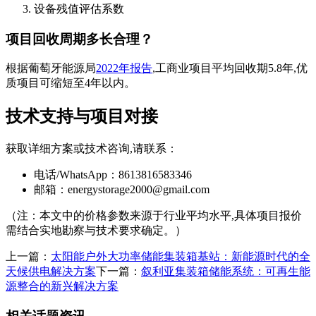
设备残值评估系数
项目回收周期多长合理？
根据葡萄牙能源局
2022年报告
,工商业项目平均回收期5.8年,优
质项目可缩短至4年以内。
技术支持与项目对接
获取详细方案或技术咨询,请联系：
电话/WhatsApp：8613816583346
邮箱：
energystorage2000@gmail.com
（注：本文中的价格参数来源于行业平均水平,具体项目报价
需结合实地勘察与技术要求确定。）
上一篇：
太阳能户外大功率储能集装箱基站：新能源时代的全
天候供电解决方案
下一篇：
叙利亚集装箱储能系统：可再生能
源整合的新兴解决方案