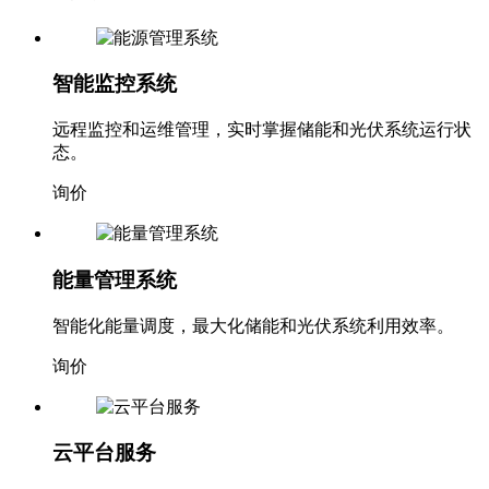
智能监控系统
远程监控和运维管理，实时掌握储能和光伏系统运行状
态。
询价
能量管理系统
智能化能量调度，最大化储能和光伏系统利用效率。
询价
云平台服务