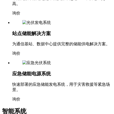
高。
询价
站点储能解决方案
为通信基站、数据中心提供完整的储能供电解决方案。
询价
应急储能电源系统
快速部署的应急储能发电系统，用于灾害救援等紧急场
景。
询价
智能系统