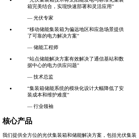
箱完美结合，实现快速部署和灵活应用”
— 光伏专家
“移动储能集装箱为偏远地区和应急场景提供
了可靠的电力解决方案”
— 储能工程师
“站点储能解决方案有效解决了通信基站和数
据中心的电力供应问题”
— 技术总监
“集装箱储能系统的模块化设计大幅降低了安
装成本和维护难度”
— 行业领袖
核心产品
我们提供全方位的光伏集装箱和储能解决方案，包括光伏集装