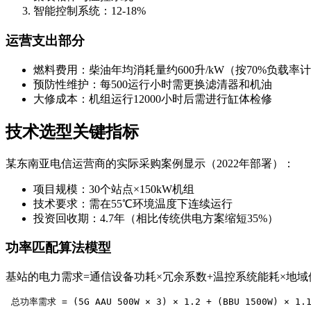
智能控制系统：12-18%
运营支出部分
燃料费用：柴油年均消耗量约600升/kW（按70%负载率
预防性维护：每500运行小时需更换滤清器和机油
大修成本：机组运行12000小时后需进行缸体检修
技术选型关键指标
某东南亚电信运营商的实际采购案例显示（2022年部署）：
项目规模：30个站点×150kW机组
技术要求：需在55℃环境温度下连续运行
投资回收期：4.7年（相比传统供电方案缩短35%）
功率匹配算法模型
基站的电力需求=通信设备功耗×冗余系数+温控系统能耗×地
 总功率需求 = (5G AAU 500W × 3) × 1.2 + (BBU 1500W) × 1.