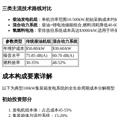
三类主流技术路线对比
柴油发电机组
：单机功率范围10-500kW,初始采购成本约$20
混合动力系统
：柴油+锂电池储能组合,燃料消耗降低40-6
氢燃料电池
：零排放但系统成本高达$3000/kW,适用于
参数类型
传统柴油机组
混合动力系统
年维护成本
$50-80/kW
$30-60/kW
噪音水平
75-85 dB(A)
60-70 dB(A)
燃料效率
30-35%
48-52%
成本构成要素详解
以下为典型100kW集装箱发电系统的全生命周期成本分解模型
初始投资部分
发电机组本体：占总成本45-55%
集装箱体与温控系统：15-20%