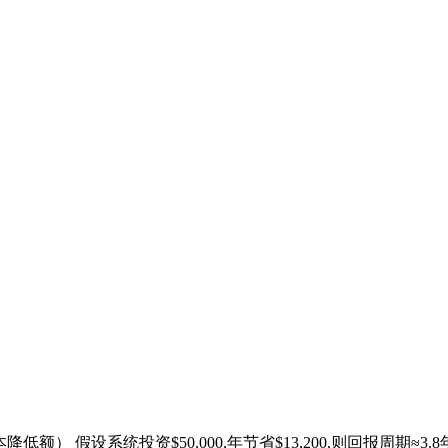
额） 假设系统投资$50,000,年节省$13,200,则回报周期≈3.8