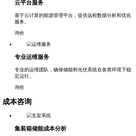
云平台服务
基于云计算的能源管理平台，提供远程数据分析和优化
服务。
询价
专业运维服务
专业的运维团队，确保储能和光伏系统在各类环境下稳
定运行。
询价
成本咨询
集装箱储能成本分析