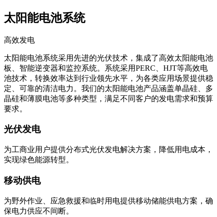
太阳能电池系统
高效发电
太阳能电池系统采用先进的光伏技术，集成了高效太阳能电池
板、智能逆变器和监控系统。系统采用PERC、HJT等高效电
池技术，转换效率达到行业领先水平，为各类应用场景提供稳
定、可靠的清洁电力。我们的太阳能电池产品涵盖单晶硅、多
晶硅和薄膜电池等多种类型，满足不同客户的发电需求和预算
要求。
光伏发电
为工商业用户提供分布式光伏发电解决方案，降低用电成本，
实现绿色能源转型。
移动供电
为野外作业、应急救援和临时用电提供移动储能供电方案，确
保电力供应不间断。