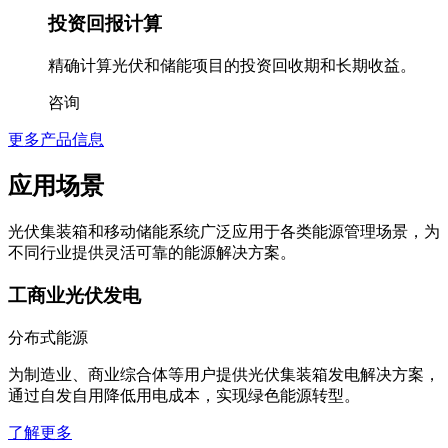
投资回报计算
精确计算光伏和储能项目的投资回收期和长期收益。
咨询
更多产品信息
应用场景
光伏集装箱和移动储能系统广泛应用于各类能源管理场景，为
不同行业提供灵活可靠的能源解决方案。
工商业光伏发电
分布式能源
为制造业、商业综合体等用户提供光伏集装箱发电解决方案，
通过自发自用降低用电成本，实现绿色能源转型。
了解更多