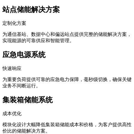
站点储能解决方案
定制化方案
为通信基站、数据中心和偏远站点提供完整的储能解决方案，
实现能源的可靠供应和智能管理。
应急电源系统
快速响应
为重要负荷提供可靠的应急电力保障，毫秒级切换，确保关键
业务不间断运行。
集装箱储能系统
成本优化
模块化设计大幅降低集装箱储能成本和价格，为客户提供高性
价比的储能解决方案。