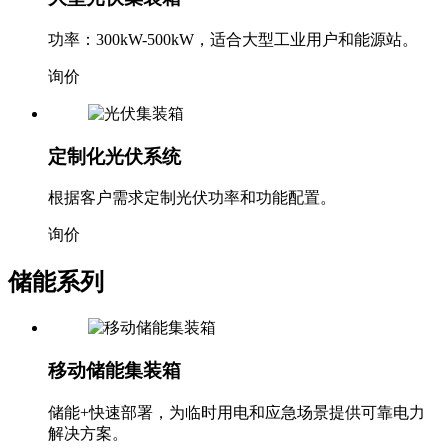
功率：300kW-500kW，适合大型工业用户和能源站。
询价
定制化光伏系统
根据客户需求定制光伏功率和功能配置。
询价
储能系列
移动储能集装箱
储能+快速部署，为临时用电和应急场景提供可靠电力
解决方案。