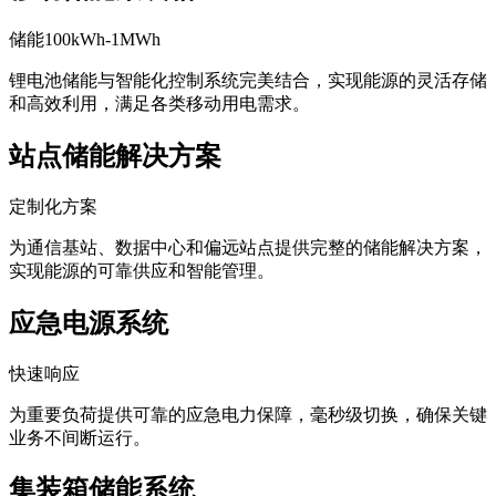
储能100kWh-1MWh
锂电池储能与智能化控制系统完美结合，实现能源的灵活存储
和高效利用，满足各类移动用电需求。
站点储能解决方案
定制化方案
为通信基站、数据中心和偏远站点提供完整的储能解决方案，
实现能源的可靠供应和智能管理。
应急电源系统
快速响应
为重要负荷提供可靠的应急电力保障，毫秒级切换，确保关键
业务不间断运行。
集装箱储能系统