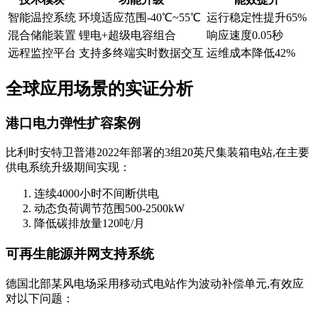
智能温控系统
环境适应范围-40℃~55℃
运行稳定性提升65%
混合储能装置
锂电+超级电容组合
响应速度0.05秒
远程监控平台
支持多终端实时数据交互
运维成本降低42%
全球应用场景的实证分析
港口电力弹性扩容案例
比利时安特卫普港2022年部署的3组20英尺集装箱电站,在主要
供电系统升级期间实现：
连续4000小时不间断供电
动态负荷调节范围500-2500kW
降低碳排放量120吨/月
可再生能源并网支持系统
德国北部某风电场采用移动式电站作为波动补偿单元,有效应
对以下问题：