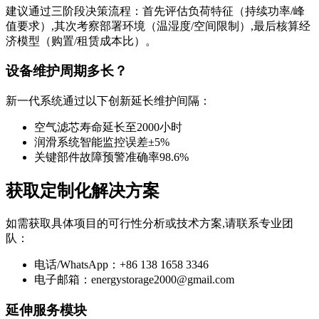
建议通过三阶段决策流程：首先评估负荷特征（持续功率/峰
值要求）,其次考察部署环境（温湿度/空间限制）,最后核算经
济模型（购置/租赁成本比）。
设备维护周期多长？
新一代系统通过以下创新延长维护间隔：
空气滤芯寿命延长至2000小时
润滑系统智能监控误差±5%
关键部件故障预警准确率98.6%
获取定制化解决方案
如需获取具体项目的可行性分析或技术方案,请联系专业团
队：
电话/WhatsApp：+86 138 1658 3346
电子邮箱：
energystorage2000@gmail.com
延伸服务模块