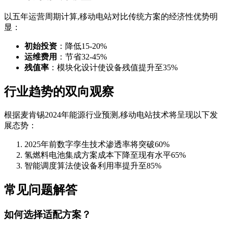
以五年运营周期计算,移动电站对比传统方案的经济性优势明
显：
初始投资
：降低15-20%
运维费用
：节省32-45%
残值率
：模块化设计使设备残值提升至35%
行业趋势的双向观察
根据麦肯锡2024年能源行业预测,移动电站技术将呈现以下发
展态势：
2025年前数字孪生技术渗透率将突破60%
氢燃料电池集成方案成本下降至现有水平65%
智能调度算法使设备利用率提升至85%
常见问题解答
如何选择适配方案？