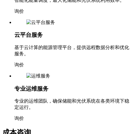
智能化能量调度，最大化储能和光伏系统利用效率。
询价
云平台服务
基于云计算的能源管理平台，提供远程数据分析和优化
服务。
询价
专业运维服务
专业的运维团队，确保储能和光伏系统在各类环境下稳
定运行。
询价
成本咨询