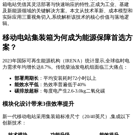
箱电站凭借其灵活部署与快速响应的特性,正成为工业、基建
及新能源领域的关键解决方案。本文从技术革新、成本模型和
实际应用三重视角切入,系统解析该技术的核心价值与落地逻
辑。
移动电站集装箱为何成为能源保障首选方
案？
2023年国际可再生能源机构（IRENA）统计显示,全球临时电
力需求年均增长达8.7%。传统柴油发电机组面临三大痛点：
部署周期长
：平均安装耗时72小时以上
能效水平低
：热效率普遍低于40%
碳排放超标
：每度电产生2.6-3.0kg二氧化碳
模块化设计带来3倍效率提升
新一代移动电站采用集装箱标准尺寸（20/40英尺）,集成以下
创新技术：
技术模块
功能升级
能效提升