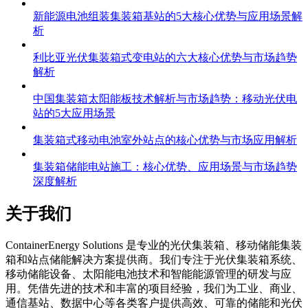
新能源电池组装集装箱基站的5大核心优势与应用场景解
析
利比亚光伏集装箱式变电站的六大核心优势与市场趋势
解析
中国集装箱太阳能板技术解析与市场趋势：移动光伏电
站的5大应用场景
集装箱式移动电池室外站点的核心优势与市场应用解析
集装箱储能电站施工：核心优势、应用场景与市场趋势
深度解析
关于我们
C
ontainerEnergy Solutions 是专业的光伏集装箱、移动储能集装
箱和站点储能解决方案提供商。我们专注于光伏集装箱系统、
移动储能设备、太阳能电池技术和智能能源管理的研发与应
用。凭借先进的技术和丰富的项目经验，我们为工业、商业、
通信基站、数据中心等各类客户提供高效、可靠的储能和光伏