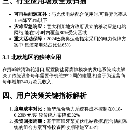
三、行业应用场景全景扫描
可再生能源互补：
与光伏电站配合使用时,可将弃光率从
15%降至3%以下
灾难应急响应：
意大利某地方政府设立的移动应急电站
网络,能在1小时内覆盖80%受灾区域
重大活动保障：
2024巴黎奥运会指定采用的电力保障方
案中,集装箱电站占比达65%
3.1 北欧地区的独特应用
在挪威峡湾游轮港口,配置防盐雾腐蚀模块的发电系统成功解
决了传统设备每年需要停机维护12周的难题,相当于为运营商
每年增加240万欧元收入。
四、用户决策关键指标解析
度电成本对比：
新型混合动力系统将成本控制在0.18-
0.23欧元/度,较传统方案降低32%
投资回报周期：
基于西班牙某光伏电站数据,配合储能系
统的组合方案可将投资回收期缩短至3.8年