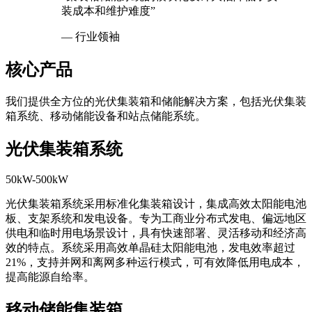
装成本和维护难度”
— 行业领袖
核心产品
我们提供全方位的光伏集装箱和储能解决方案，包括光伏集装
箱系统、移动储能设备和站点储能系统。
光伏集装箱系统
50kW-500kW
光伏集装箱系统采用标准化集装箱设计，集成高效太阳能电池
板、支架系统和发电设备。专为工商业分布式发电、偏远地区
供电和临时用电场景设计，具有快速部署、灵活移动和经济高
效的特点。系统采用高效单晶硅太阳能电池，发电效率超过
21%，支持并网和离网多种运行模式，可有效降低用电成本，
提高能源自给率。
移动储能集装箱