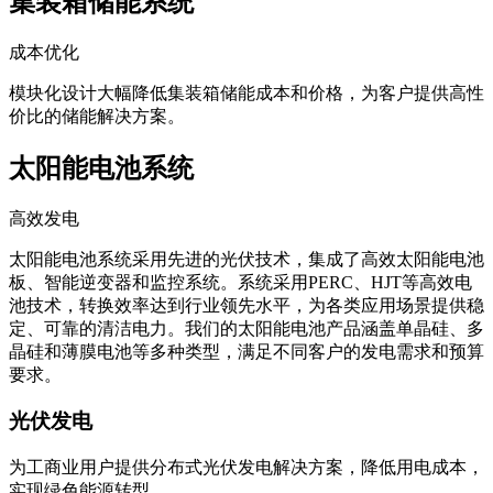
集装箱储能系统
成本优化
模块化设计大幅降低集装箱储能成本和价格，为客户提供高性
价比的储能解决方案。
太阳能电池系统
高效发电
太阳能电池系统采用先进的光伏技术，集成了高效太阳能电池
板、智能逆变器和监控系统。系统采用PERC、HJT等高效电
池技术，转换效率达到行业领先水平，为各类应用场景提供稳
定、可靠的清洁电力。我们的太阳能电池产品涵盖单晶硅、多
晶硅和薄膜电池等多种类型，满足不同客户的发电需求和预算
要求。
光伏发电
为工商业用户提供分布式光伏发电解决方案，降低用电成本，
实现绿色能源转型。