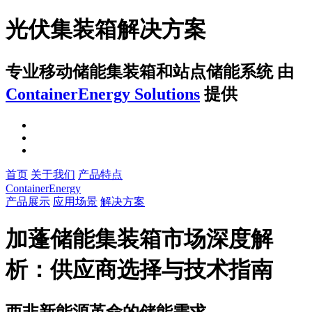
光伏集装箱解决方案
专业移动储能集装箱和站点储能系统
由
ContainerEnergy Solutions
提供
首页
关于我们
产品特点
ContainerEnergy
产品展示
应用场景
解决方案
加蓬储能集装箱市场深度解
析：供应商选择与技术指南
西非新能源革命的储能需求