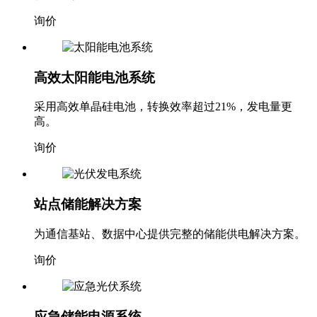
询价
高效太阳能电池系统
采用高效单晶硅电池，转换效率超过21%，发电量更
高。
询价
站点储能解决方案
为通信基站、数据中心提供完整的储能供电解决方案。
询价
应急储能电源系统