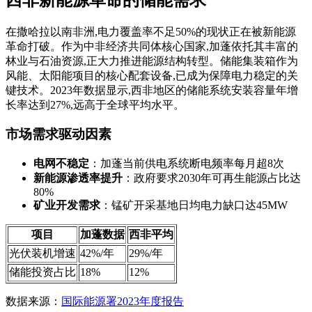
在撒哈拉以南非洲,电力覆盖率不足50%的现状正在被新能源
革命打破。作为中非经济共同体核心国家,加蓬依托其丰富的
林业与石油资源,正大力推进能源结构转型。储能集装箱作为
风能、太阳能项目的核心配套设备,已成为保障电力稳定的关
键技术。2023年数据显示,西非地区的储能系统安装容量年增
长率达到27%,远高于全球平均水平。
市场需求驱动因素
电网不稳定
：加蓬当前供电系统断电频率每月超8次
新能源渗透率提升
：政府要求2030年可再生能源占比达
80%
矿业开发需求
：锰矿开采基地日均电力缺口达45MW
项目
加蓬数据
西非平均
光伏装机增速
42%/年
29%/年
储能投资占比
18%
12%
数据来源：
国际能源署2023年度报告