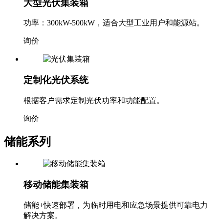
大型光伏集装箱
功率：300kW-500kW，适合大型工业用户和能源站。
询价
定制化光伏系统
根据客户需求定制光伏功率和功能配置。
询价
储能系列
移动储能集装箱
储能+快速部署，为临时用电和应急场景提供可靠电力
解决方案。