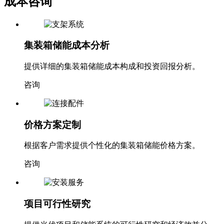
成本咨询
集装箱储能成本分析
提供详细的集装箱储能成本构成和投资回报分析。
咨询
价格方案定制
根据客户需求提供个性化的集装箱储能价格方案。
咨询
项目可行性研究