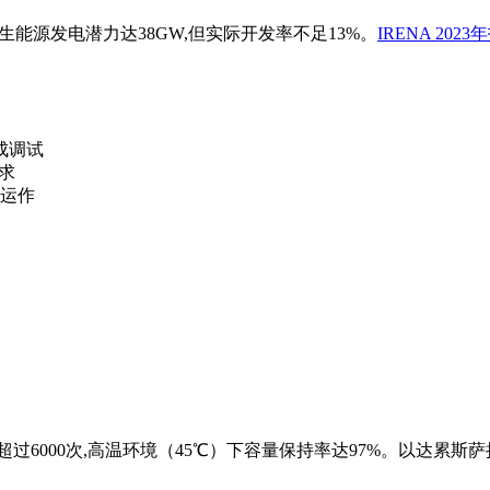
生能源发电潜力达38GW,但实际开发率不足13%。
IRENA 2023
成调试
需求
运作
过6000次,高温环境（45℃）下容量保持率达97%。以达累斯