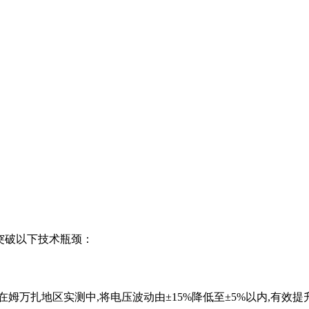
队突破以下技术瓶颈：
姆万扎地区实测中,将电压波动由±15%降低至±5%以内,有效