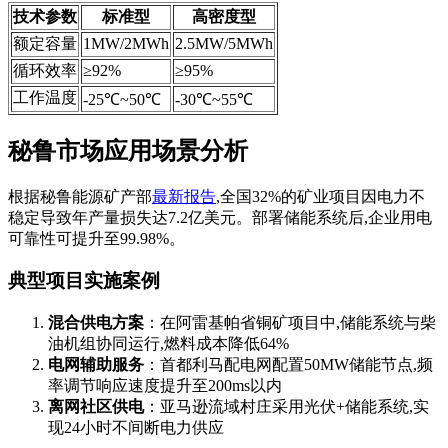
技术参数
标准型
高密度型
额定容量
1MW/2MWh
2.5MW/5MWh
循环效率
≥92%
≥95%
工作温度
-25℃~50℃
-30℃~55℃
秘鲁市场应用场景分析
根据秘鲁能源矿产部
最新报告
,全国32%的矿业项目因电力不
稳定导致年产量损失达7.2亿美元。部署储能系统后,企业用电
可靠性可提升至99.98%。
典型项目实施案例
混合供电方案
：在阿雷基帕省铜矿项目中,储能系统与柴
油机组协同运行,燃料成本降低64%
电网辅助服务
：首都利马配电网配置50MW储能节点,频
率调节响应速度提升至200ms以内
离网社区供电
：亚马逊流域村庄采用光伏+储能系统,实
现24小时不间断电力供应