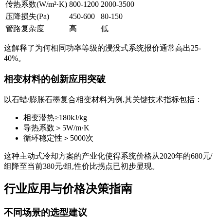
传热系数(W/m²·K)
800-1200
2000-3500
压降损失(Pa)
450-600
80-150
管路复杂度
高
低
这解释了为何相同功率等级的浸没式系统报价通常高出25-
40%。
相变材料的创新应用突破
以石蜡/膨胀石墨复合相变材料为例,其关键技术指标包括：
相变潜热≥180kJ/kg
导热系数＞5W/m·K
循环稳定性＞5000次
这种主动式冷却方案的产业化使得系统价格从2020年的680元/
组降至当前380元/组,性价比拐点已初步显现。
行业应用与价格决策指南
不同场景的选型建议