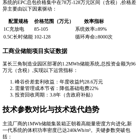
系统的EPC总包价格集中在78万-128万元区间（含税）,价格差
异主要由以下因素驱动：
配置规格
价格范围（万元）
效率指标
1C充放电
85-105
系统效率≥89%
0.5C长时储能
102-128
循环寿命≥8000次
工商业储能项目实证数据
某长三角制造业园区部署的1.2MWh储能系统,总投资金额为96
万元（含税）,实现以下运营指标：
峰谷价差套利收益：年度收益约28.6万元
需量管理成本节省：降低基础电费22%
投资回收周期：3.8年（含政府补贴）
技术参数对比与技术迭代趋势
主流厂商的1MWh储能集装箱正朝着高能量密度方向进化,新
一代系统的体积功率密度已达240kWh/m³。关键参数突破包
括：