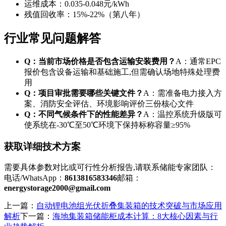
运维成本：0.035-0.048元/kWh
残值回收率：15%-22%（第八年）
行业常见问题解答
Q：当前市场价格是否包含运输安装费用？
A：通常EPC
报价包含设备运输和基础施工,但需确认场地特殊处理费
用
Q：项目审批需要哪些关键文件？
A：需准备电力接入方
案、消防安全评估、环境影响评价三份核心文件
Q：不同气候条件下的性能差异？
A：温控系统升级版可
使系统在-30℃至50℃环境下保持标称容量≥95%
获取详细技术方案
需要具体参数对比或可行性分析报告,请联系储能专家团队：
电话/WhatsApp：
8613816583346
邮箱：
energystorage2000@gmail.com
上一篇：
自动锂电池组光伏折叠集装箱的技术突破与市场应用
解析
下一篇：
海地集装箱储能柜成本计算：8大核心因素与行