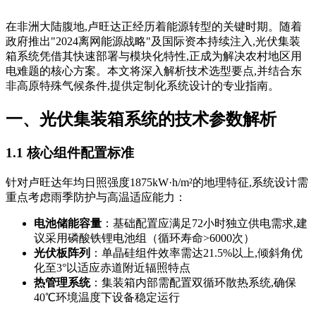
在非洲大陆腹地,卢旺达正经历着能源转型的关键时期。随着
政府推出"2024离网能源战略"及国际资本持续注入,光伏集装
箱系统凭借其快速部署与模块化特性,正成为解决农村地区用
电难题的核心方案。本文将深入解析技术选型要点,并结合东
非高原特殊气候条件,提供定制化系统设计的专业指南。
一、光伏集装箱系统的技术参数解析
1.1 核心组件配置标准
针对卢旺达年均日照强度1875kW·h/m²的地理特征,系统设计需
重点考虑雨季防护与高温适应能力：
电池储能容量
：基础配置应满足72小时独立供电需求,建
议采用磷酸铁锂电池组（循环寿命>6000次）
光伏板阵列
：单晶硅组件效率需达21.5%以上,倾斜角优
化至3°以适应赤道附近辐照特点
热管理系统
：集装箱内部需配置双循环散热系统,确保
40℃环境温度下设备稳定运行