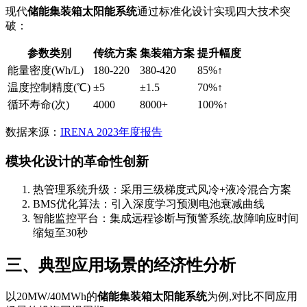
现代
储能集装箱太阳能系统
通过标准化设计实现四大技术突
破：
参数类别
传统方案
集装箱方案
提升幅度
能量密度(Wh/L)
180-220
380-420
85%↑
温度控制精度(℃)
±5
±1.5
70%↑
循环寿命(次)
4000
8000+
100%↑
数据来源：
IRENA 2023年度报告
模块化设计的革命性创新
热管理系统升级：采用三级梯度式风冷+液冷混合方案
BMS优化算法：引入深度学习预测电池衰减曲线
智能监控平台：集成远程诊断与预警系统,故障响应时间
缩短至30秒
三、典型应用场景的经济性分析
以20MW/40MWh的
储能集装箱太阳能系统
为例,对比不同应用