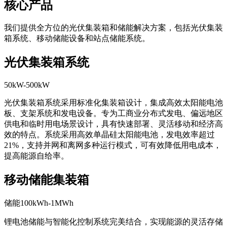
核心产品
我们提供全方位的光伏集装箱和储能解决方案，包括光伏集装
箱系统、移动储能设备和站点储能系统。
光伏集装箱系统
50kW-500kW
光伏集装箱系统采用标准化集装箱设计，集成高效太阳能电池
板、支架系统和发电设备。专为工商业分布式发电、偏远地区
供电和临时用电场景设计，具有快速部署、灵活移动和经济高
效的特点。系统采用高效单晶硅太阳能电池，发电效率超过
21%，支持并网和离网多种运行模式，可有效降低用电成本，
提高能源自给率。
移动储能集装箱
储能100kWh-1MWh
锂电池储能与智能化控制系统完美结合，实现能源的灵活存储