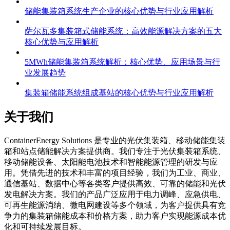
储能集装箱系统生产企业的核心优势与行业应用解析
萨尔瓦多集装箱式储能系统：高效能源解决方案的五大
核心优势与应用解析
5MWh储能集装箱系统解析：核心优势、应用场景与行
业发展趋势
集装箱储能系统组成基站的核心优势与行业应用解析
关于我们
C
ontainerEnergy Solutions 是专业的光伏集装箱、移动储能集装
箱和站点储能解决方案提供商。我们专注于光伏集装箱系统、
移动储能设备、太阳能电池技术和智能能源管理的研发与应
用。凭借先进的技术和丰富的项目经验，我们为工业、商业、
通信基站、数据中心等各类客户提供高效、可靠的储能和光伏
发电解决方案。我们的产品广泛应用于电力调峰、应急供电、
可再生能源消纳、微电网建设等多个领域，为客户提供具有竞
争力的集装箱储能成本和价格方案，助力客户实现能源成本优
化和可持续发展目标。