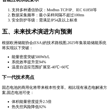
支持多种通信协议：Modbus TCP/IP、IEC 61850等
数据采集频率：最小采样间隔不超过100ms
安全防护等级：需满足IP54及以上标准
五、未来技术演进方向预测
根据欧洲储能协会(ESA)的技术路线图,2025年集装箱储能系统
将实现以下突破：
能量密度突破500Wh/L
系统效率提升至94%
温度自适应范围扩展至-40℃~60℃
下一代技术亮点
固态电池的商用化将带来根本性变革。相比现有液态电解液方
案,固态电池可使：
体积能量密度提升2.5倍
热失控风险降低92%