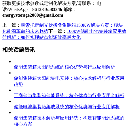
获取更多技术参数或定制化解决方案,请联系： 电
话/WhatsApp：
8613816583346
邮箱：
energystorage2000@gmail.com
上一篇：
莱索托定制光伏折叠集装箱150KW解决方案：模块
化能源革命的未来趋势
下一篇：
100kW储能电池集装箱应用效
益解析：如何实现站点能源效率最大化
相关话题资讯
储能集装箱太阳能系统的核心优势与行业应用解析
储能集装箱太阳能集电安装：核心技术解析与行业应用
趋势
工商储与集装箱储能系统：核心优势与行业应用全解析
储能电池集装箱集成系统的核心优势与行业应用解析
储能集装箱技术解析与应用趋势：构建智能能源系统的
核心方案