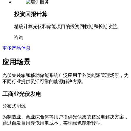
投资回报计算
精确计算光伏和储能项目的投资回收期和长期收益。
咨询
更多产品信息
应用场景
光伏集装箱和移动储能系统广泛应用于各类能源管理场景，为
不同行业提供灵活可靠的能源解决方案。
工商业光伏发电
分布式能源
为制造业、商业综合体等用户提供光伏集装箱发电解决方案，
通过自发自用降低用电成本，实现绿色能源转型。