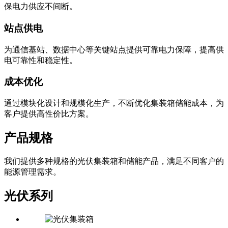
保电力供应不间断。
站点供电
为通信基站、数据中心等关键站点提供可靠电力保障，提高供
电可靠性和稳定性。
成本优化
通过模块化设计和规模化生产，不断优化集装箱储能成本，为
客户提供高性价比方案。
产品规格
我们提供多种规格的光伏集装箱和储能产品，满足不同客户的
能源管理需求。
光伏系列