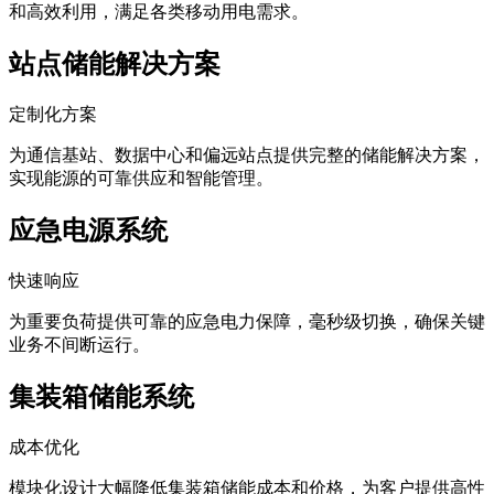
和高效利用，满足各类移动用电需求。
站点储能解决方案
定制化方案
为通信基站、数据中心和偏远站点提供完整的储能解决方案，
实现能源的可靠供应和智能管理。
应急电源系统
快速响应
为重要负荷提供可靠的应急电力保障，毫秒级切换，确保关键
业务不间断运行。
集装箱储能系统
成本优化
模块化设计大幅降低集装箱储能成本和价格，为客户提供高性