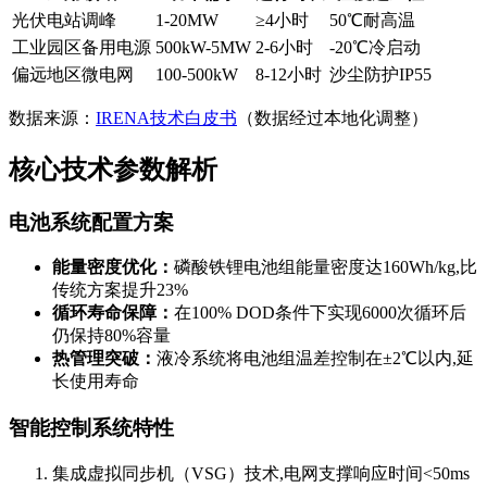
光伏电站调峰
1-20MW
≥4小时
50℃耐高温
工业园区备用电源
500kW-5MW
2-6小时
-20℃冷启动
偏远地区微电网
100-500kW
8-12小时
沙尘防护IP55
数据来源：
IRENA技术白皮书
（数据经过本地化调整）
核心技术参数解析
电池系统配置方案
能量密度优化：
磷酸铁锂电池组能量密度达160Wh/kg,比
传统方案提升23%
循环寿命保障：
在100% DOD条件下实现6000次循环后
仍保持80%容量
热管理突破：
液冷系统将电池组温差控制在±2℃以内,延
长使用寿命
智能控制系统特性
集成虚拟同步机（VSG）技术,电网支撑响应时间<50ms