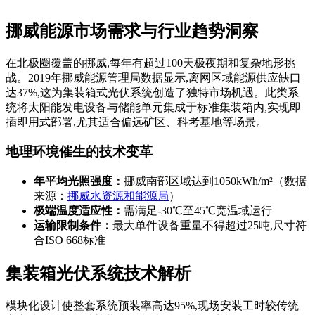
挪威能源市场需求与行业趋势洞察
在北极圈覆盖的挪威,每年有超过100天极夜期和复杂地形挑
战。2019年挪威能源管理局数据显示,离网区域能源供应缺口
达37%,这为集装箱式光伏系统创造了独特市场机遇。此类系
统将太阳能发电设备与储能单元集成于标准集装箱内,实现即
插即用式部署,尤其适合偏远矿区、科考基地等场景。
地理环境催生的技术变革
年平均光照强度：
挪威南部区域达到1050kWh/m²（数据
来源：
挪威水资源和能源局
）
极端温度适应性：
需满足-30℃至45℃宽温域运行
运输限制条件：
最大单件设备重量不得超过25吨,尺寸符
合ISO 668标准
集装箱光伏系统技术解析
模块化设计使整套系统预装率高达95%,现场安装工时较传统