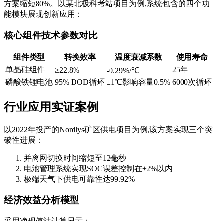
方案缩短80%。以某北极科考站项目为例,系统包含的四个功
能模块展现创新应用：
核心组件技术参数对比
组件类型
转换效率
温度衰减系数
使用寿命
单晶硅组件
25年
≥22.8%
-0.29%/℃
磷酸铁锂电池
95% DOD循环
±1℃影响容量0.5%
6000次循环
行业应用实证案例
以2022年投产的Nordlys矿区供电项目为例,该方案实现三个突
破性进展：
并离网切换时间缩短至12毫秒
电池管理系统实现SOC误差控制在±2%以内
极端天气下供电可靠性达99.92%
经济效益分析模型
采用净现值法计算显示：