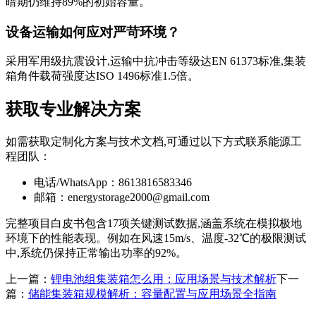
暗期仍维持89%的初始容量。
设备运输如何应对严苛环境？
采用军用级抗震设计,运输中抗冲击等级达EN 61373标准,集装
箱角件载荷强度达ISO 1496标准1.5倍。
获取专业解决方案
如需获取定制化方案与技术文档,可通过以下方式联系能源工
程团队：
电话/WhatsApp：8613816583346
邮箱：
energystorage2000@gmail.com
完整项目白皮书包含17项关键测试数据,涵盖系统在模拟极地
环境下的性能表现。例如在风速15m/s、温度-32℃的极限测试
中,系统仍保持正常输出功率的92%。
上一篇：
锂电池组集装箱怎么用：应用场景与技术解析
下一
篇：
储能集装箱规模解析：容量配置与应用场景全指南