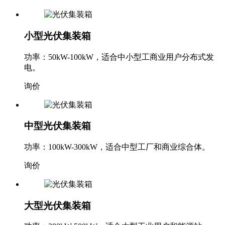
小型光伏集装箱
功率：50kW-100kW，适合中小型工商业用户分布式发
电。
询价
中型光伏集装箱
功率：100kW-300kW，适合中型工厂和商业综合体。
询价
大型光伏集装箱