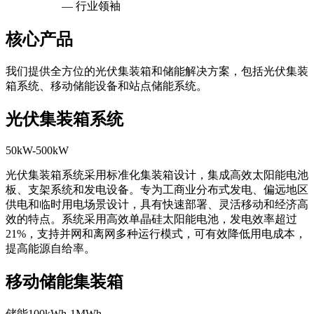
— 行业领袖
核心产品
我们提供全方位的光伏集装箱和储能解决方案，包括光伏集装
箱系统、移动储能设备和站点储能系统。
光伏集装箱系统
50kW-500kW
光伏集装箱系统采用标准化集装箱设计，集成高效太阳能电池
板、支架系统和发电设备。专为工商业分布式发电、偏远地区
供电和临时用电场景设计，具有快速部署、灵活移动和经济高
效的特点。系统采用高效单晶硅太阳能电池，发电效率超过
21%，支持并网和离网多种运行模式，可有效降低用电成本，
提高能源自给率。
移动储能集装箱
储能100kWh-1MWh