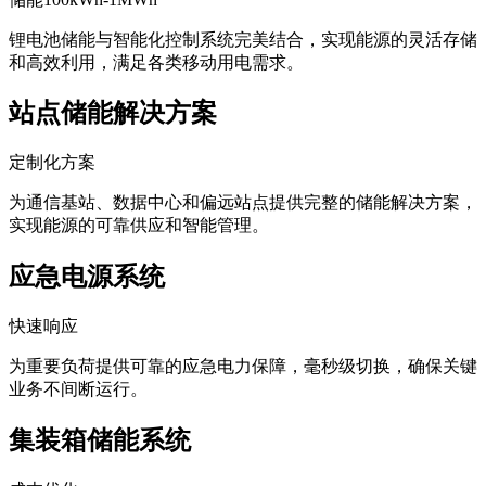
锂电池储能与智能化控制系统完美结合，实现能源的灵活存储
和高效利用，满足各类移动用电需求。
站点储能解决方案
定制化方案
为通信基站、数据中心和偏远站点提供完整的储能解决方案，
实现能源的可靠供应和智能管理。
应急电源系统
快速响应
为重要负荷提供可靠的应急电力保障，毫秒级切换，确保关键
业务不间断运行。
集装箱储能系统