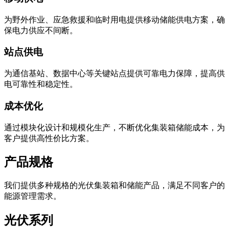
为野外作业、应急救援和临时用电提供移动储能供电方案，确
保电力供应不间断。
站点供电
为通信基站、数据中心等关键站点提供可靠电力保障，提高供
电可靠性和稳定性。
成本优化
通过模块化设计和规模化生产，不断优化集装箱储能成本，为
客户提供高性价比方案。
产品规格
我们提供多种规格的光伏集装箱和储能产品，满足不同客户的
能源管理需求。
光伏系列