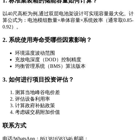
1. 标准集装箱的储能容量如何计算？
以40尺高柜为例,通过双层电池架设计可实现容量最大化。计
算公式为：电池模组数量×单体容量×系统效率（通常取0.85-
0.92）。
2. 系统使用寿命受哪些因素影响？
环境温度波动范围
充放电深度（DOD）控制精度
均衡管理系统（BMS）算法版本
3. 如何进行项目投资评估？
测算当地峰谷电价差
评估设备利用率
计算政府补贴政策
考虑碳交易附加价值
联系方式
电话/WhatsApp：8613816583346 邮箱：