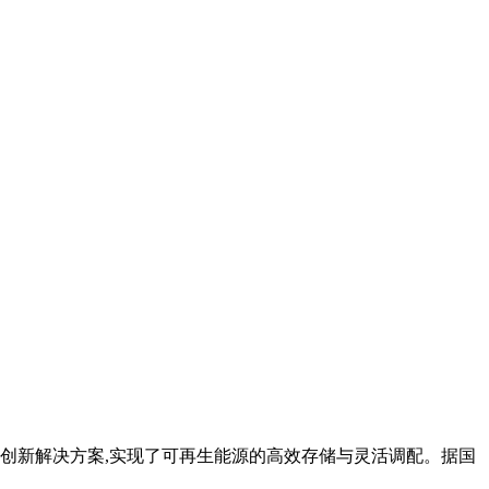
创新解决方案,实现了可再生能源的高效存储与灵活调配。据国