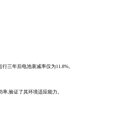
行三年后电池衰减率仅为11.8%。
功率,验证了其环境适应能力。