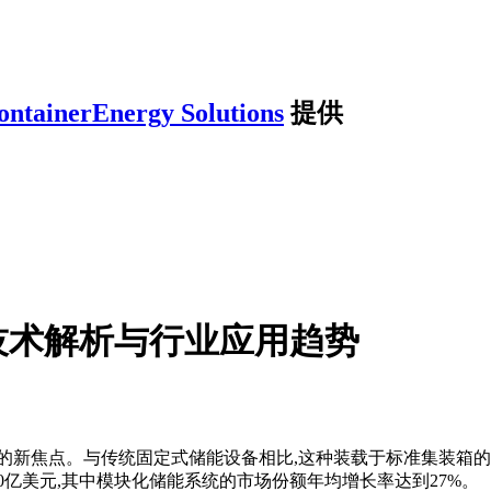
ontainerEnergy Solutions
提供
技术解析与行业应用趋势
的新焦点。与传统固定式储能设备相比,这种装载于标准集装箱的
00亿美元,其中模块化储能系统的市场份额年均增长率达到27%。