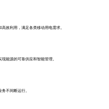
和高效利用，满足各类移动用电需求。
实现能源的可靠供应和智能管理。
业务不间断运行。