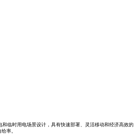
电和临时用电场景设计，具有快速部署、灵活移动和经济高效的
自给率。