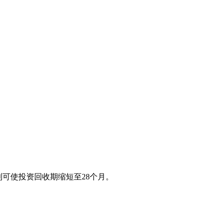
利可使投资回收期缩短至28个月。