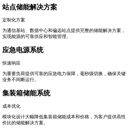
和高效利用，满足各类移动用电需求。
站点储能解决方案
定制化方案
为通信基站、数据中心和偏远站点提供完整的储能解决方案，
实现能源的可靠供应和智能管理。
应急电源系统
快速响应
为重要负荷提供可靠的应急电力保障，毫秒级切换，确保关键
业务不间断运行。
集装箱储能系统
成本优化
模块化设计大幅降低集装箱储能成本和价格，为客户提供高性