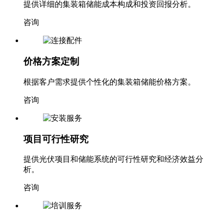
提供详细的集装箱储能成本构成和投资回报分析。
咨询
价格方案定制
根据客户需求提供个性化的集装箱储能价格方案。
咨询
项目可行性研究
提供光伏项目和储能系统的可行性研究和经济效益分
析。
咨询