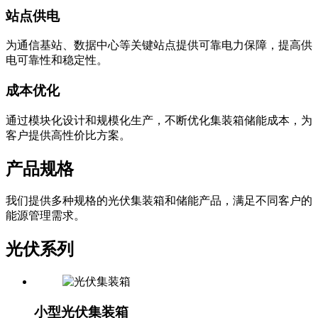
保电力供应不间断。
站点供电
为通信基站、数据中心等关键站点提供可靠电力保障，提高供
电可靠性和稳定性。
成本优化
通过模块化设计和规模化生产，不断优化集装箱储能成本，为
客户提供高性价比方案。
产品规格
我们提供多种规格的光伏集装箱和储能产品，满足不同客户的
能源管理需求。
光伏系列