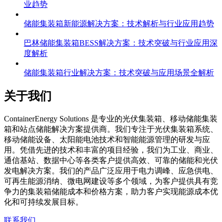
中国太阳能板集装箱安装解决方案指南：技术解析与行
业趋势
储能集装箱新能源解决方案：技术解析与行业应用趋势
巴林储能集装箱BESS解决方案：技术突破与行业应用深
度解析
储能集装箱行业解决方案：技术突破与应用场景全解析
关于我们
C
ontainerEnergy Solutions 是专业的光伏集装箱、移动储能集装
箱和站点储能解决方案提供商。我们专注于光伏集装箱系统、
移动储能设备、太阳能电池技术和智能能源管理的研发与应
用。凭借先进的技术和丰富的项目经验，我们为工业、商业、
通信基站、数据中心等各类客户提供高效、可靠的储能和光伏
发电解决方案。我们的产品广泛应用于电力调峰、应急供电、
可再生能源消纳、微电网建设等多个领域，为客户提供具有竞
争力的集装箱储能成本和价格方案，助力客户实现能源成本优
化和可持续发展目标。