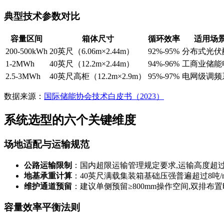
典型技术参数对比
容量区间
箱体尺寸
循环效率
适用场
200-500kWh
20英尺（6.06m×2.44m）
92%-95%
分布式光伏
1-2MWh
40英尺（12.2m×2.44m）
94%-96%
工商业储能
2.5-3MWh
40英尺高柜（12.2m×2.9m）
95%-97%
电网级调频
数据来源：
国际储能协会技术白皮书（2023）
系统选型的六个关键维度
场地适配与运输规范
公路运输限制
：国内超限运输管理规定要求,运输高度超
地基承重计算
：40英尺满载集装箱基础压强普遍超过8吨/
维护通道预留
：建议单侧预留≥800mm操作空间,双排布置
容量效率平衡法则