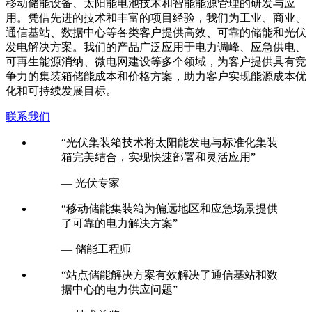
箱和站点储能解决方案提供商。我们专注于光伏集装箱系统、
移动储能设备、太阳能电池技术和智能能源管理的研发与应
用。凭借先进的技术和丰富的项目经验，我们为工业、商业、
通信基站、数据中心等各类客户提供高效、可靠的储能和光伏
发电解决方案。我们的产品广泛应用于电力调峰、应急供电、
可再生能源消纳、微电网建设等多个领域，为客户提供具有竞
争力的集装箱储能成本和价格方案，助力客户实现能源成本优
化和可持续发展目标。
联系我们
“光伏集装箱技术将太阳能发电与标准化集装
箱完美结合，实现快速部署和灵活应用”
— 光伏专家
“移动储能集装箱为偏远地区和应急场景提供
了可靠的电力解决方案”
— 储能工程师
“站点储能解决方案有效解决了通信基站和数
据中心的电力供应问题”