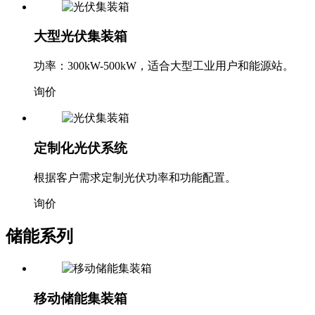
大型光伏集装箱
功率：300kW-500kW，适合大型工业用户和能源站。
询价
定制化光伏系统
根据客户需求定制光伏功率和功能配置。
询价
储能系列