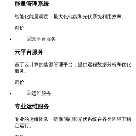
能量管理系统
智能化能量调度，最大化储能和光伏系统利用效率。
询价
云平台服务
基于云计算的能源管理平台，提供远程数据分析和优化
服务。
询价
专业运维服务
专业的运维团队，确保储能和光伏系统在各类环境下稳
定运行。