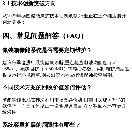
3.1 技术创新突破方向
从2023年德国储能展的技术动向观察,行业正在三个维度展开
创新竞赛：
四、常见问题解答（FAQ）
集装箱储能系统是否需要定期维护？
建议每季度进行系统健康诊断,重点检查电池均衡度（＞
95%）、绝缘阻抗（＞500MΩ）等核心参数。实际维护周期需
根据运行环境调整,例如沿海地区应缩短腐蚀检查周期。
不同技术方案的回收价值如何评估？
磷酸铁锂电池在梯次利用市场更具优势,目前可实现＞30%的
残值率。而三元体系由于贵金属含量高,在材料回收环节更具
经济性。
系统容量扩展的局限性有哪些？