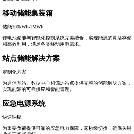
21%，支持并网和离网多种运行模式，可有效降低用电成本，
提高能源自给率。
移动储能集装箱
储能100kWh-1MWh
锂电池储能与智能化控制系统完美结合，实现能源的灵活存储
和高效利用，满足各类移动用电需求。
站点储能解决方案
定制化方案
为通信基站、数据中心和偏远站点提供完整的储能解决方案，
实现能源的可靠供应和智能管理。
应急电源系统
快速响应