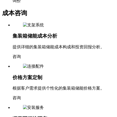
询价
成本咨询
集装箱储能成本分析
提供详细的集装箱储能成本构成和投资回报分析。
咨询
价格方案定制
根据客户需求提供个性化的集装箱储能价格方案。
咨询