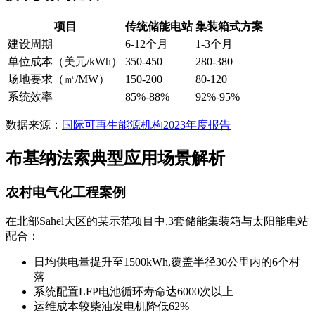
项目
传统储能电站
集装箱式方案
建设周期
6-12个月
1-3个月
单位成本（美元/kWh）
350-450
280-380
场地要求（㎡/MW）
150-200
80-120
系统效率
85%-88%
92%-95%
数据来源：
国际可再生能源机构2023年度报告
布基纳法索典型应用场景解析
农村电气化工程案例
在北部Sahel大区的某示范项目中,3套储能集装箱与太阳能电站
配合：
日均供电量提升至1500kWh,覆盖半径30公里内的6个村
落
系统配置LFP电池循环寿命达6000次以上
运维成本较柴油发电机降低62%