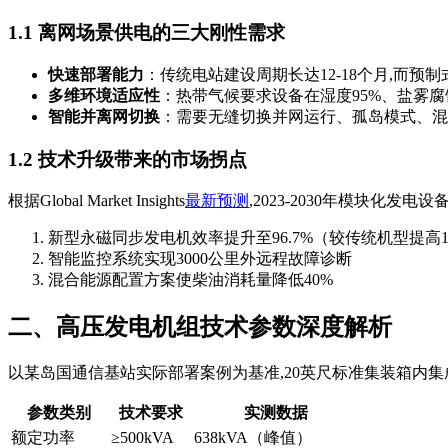
1.1 离网场景供电的三大刚性需求
快速部署能力
：传统电站建设周期长达12-18个月,而预
多维环境适应性
：热带气候要求设备在湿度95%、盐雾
智能并离网切换
：需要无缝切换并网运行、孤岛模式、混合
1.2 技术升级带来的市场拐点
根据Global Market Insights
最新预测
,2023-2030年模块化发
新型永磁同步发电机效率提升至96.7%（较传统机型提高1
智能监控系统实现3000公里外远程故障诊断
混合能源配置方案使柴油消耗量降低40%
二、高压发电机组技术参数深度解析
以某岛国通信基站实际部署案例为基准,20英尺标准集装箱内
参数类别
技术要求
实测数据
额定功率
≥500kVA
638kVA（峰值）