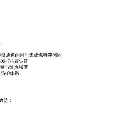
：
维修通道的同时集成燃料存储区
0947抗震认证
量与散热强度
合防护体系
效益：