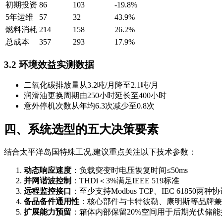
初期投资
86
103
-19.8%
5年运维
57
32
43.9%
燃料消耗
214
158
26.2%
总成本
357
293
17.9%
3.2 环境效益实测数据
二氧化碳排放量从3.2吨/月降至2.1吨/月
润滑油更换周期由250小时延长至400小时
意外停机次数从年均6.3次减少至0.8次
四、系统选型的五大决策要素
结合太平洋岛国特殊工况,建议重点关注以下技术参数：
动态响应速度
：负载突变时电压恢复时间≤50ms
并网谐波控制
：THDi＜3%满足IEEE 519标准
远程监控接口
：至少支持Modbus TCP、IEC 61850两种
备品备件通用性
：核心部件与卡特彼勒、康明斯等品牌兼
扩展能力预留
：箱体内部保留20%空间用于后期光伏储能